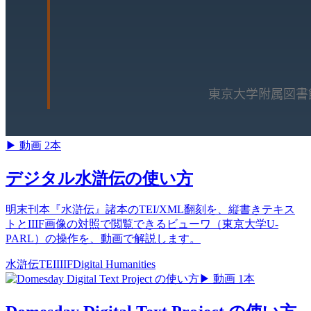
▶
動画 2本
デジタル水滸伝の使い方
明末刊本『水滸伝』諸本のTEI/XML翻刻を、縦書きテキス
トとIIIF画像の対照で閲覧できるビューワ（東京大学U-
PARL）の操作を、動画で解説します。
水滸伝
TEI
IIIF
Digital Humanities
▶
動画 1本