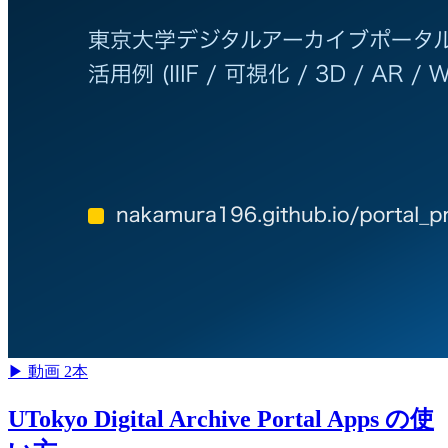
▶
動画 2本
UTokyo Digital Archive Portal Apps の使