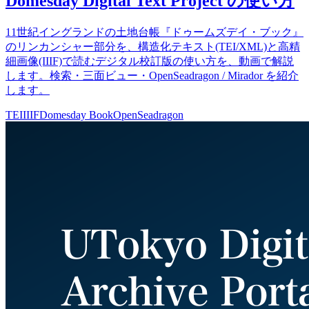
Domesday Digital Text Project の使い方
11世紀イングランドの土地台帳『ドゥームズデイ・ブック』
のリンカンシャー部分を、構造化テキスト(TEI/XML)と高精
細画像(IIIF)で読むデジタル校訂版の使い方を、動画で解説
します。検索・三面ビュー・OpenSeadragon / Mirador を紹介
します。
TEI
IIIF
Domesday Book
OpenSeadragon