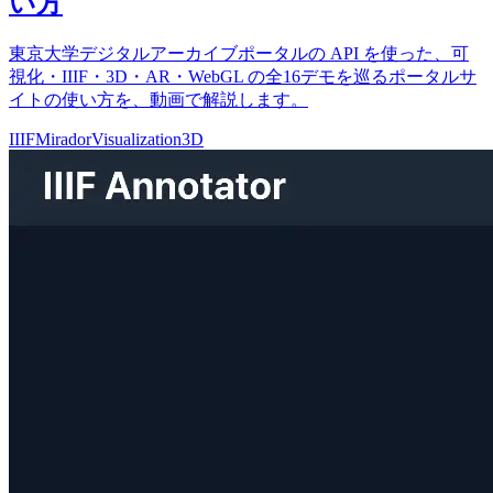
い方
東京大学デジタルアーカイブポータルの API を使った、可
視化・IIIF・3D・AR・WebGL の全16デモを巡るポータルサ
イトの使い方を、動画で解説します。
IIIF
Mirador
Visualization
3D