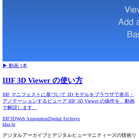
▶
動画 1本
IIIF 3D Viewer の使い方
IIIF マニフェストに基づいて 3D モデルをブラウザで表示・
アノテーションするビューア IIIF 3D Viewer の操作を、動画
で解説します。
IIIF
3D
Web Annotation
Digital Archives
ldas.jp
デジタルアーカイブとデジタルヒューマニティーズの技術リ