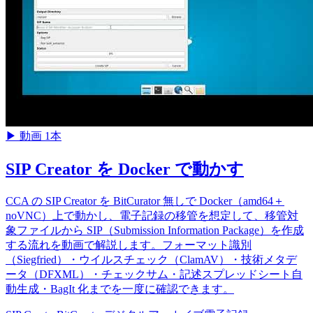
▶
動画 1本
SIP Creator を Docker で動かす
CCA の SIP Creator を BitCurator 無しで Docker（amd64＋
noVNC）上で動かし、電子記録の移管を想定して、移管対
象ファイルから SIP（Submission Information Package）を作成
する流れを動画で解説します。フォーマット識別
（Siegfried）・ウイルスチェック（ClamAV）・技術メタデ
ータ（DFXML）・チェックサム・記述スプレッドシート自
動生成・BagIt 化までを一度に確認できます。