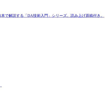
素＝1本で解説する「DA技術入門」シリーズ。読み上げ原稿付き。
。