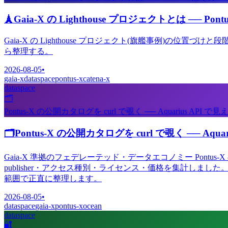
🗼
Gaia-X の Lighthouse プロジェクトとは ── Pon
Gaia-X の Lighthouse プロジェクト(旗艦事例)の位置づけと段階
ら整理する。
2026-08-05
•
gaia-x
dataspace
pontus-x
catena-x
dataspace
🗂️
Pontus-X の公開カタログを curl で覗く ── Aquarius API で見
🗂️
Pontus-X の公開カタログを curl で覗く ── A
Gaia-X 準拠のフェデレーテッド・データエコノミー Pontus-
publisher・アクセス種別・ライセンス・価格を集計しました。
範囲で正直に整理します。
2026-08-05
•
dataspace
gaia-x
pontus-x
ocean
dataspace
🔐