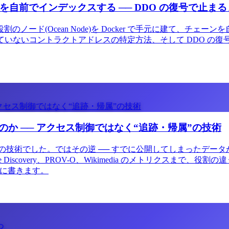
estnet を自前でインデックスする ── DDO の復号で止ま
同じ役割のノード(Ocean Node)を Docker で手元に建
に含まれていないコントラクトアドレスの特定方法、そして DDO の
クセス制御ではなく“追跡・帰属”の技術
か ── アクセス制御ではなく“追跡・帰属”の技術
術でした。ではその逆 ── すでに公開してしまったデータが、そ
、IIIF Change Discovery、PROV-O、Wikimedia の
直に書きます。
つ