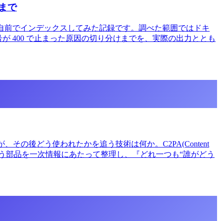
るまで
て、チェーンを自前でインデックスしてみた記録です。調べた範囲ではドキ
復号が 400 で止まった原因の切り分けまでを、実際の出力ととも
の後どう使われたかを追う技術は何か。C2PA(Content
メトリクスまで、役割の違う部品を一次情報にあたって整理し、『どれ一つも“誰がどう