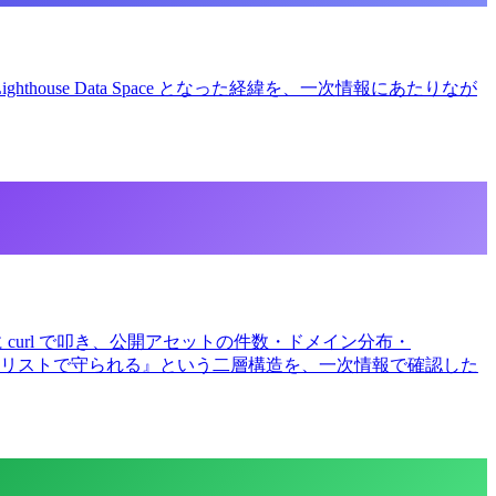
Lighthouse Data Space となった経緯を、一次情報にあたりなが
を実際に curl で叩き、公開アセットの件数・ドメイン分布・
 allow リストで守られる』という二層構造を、一次情報で確認した