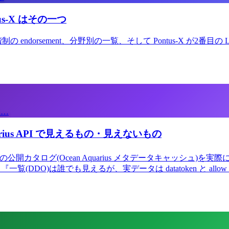
tus-X はその一つ
制の endorsement、分野別の一覧、そして Pontus-X が2番目の 
え…
quarius API で見えるもの・見えないもの
X の公開カタログ(Ocean Aquarius メタデータキャッシュ)
『一覧(DDO)は誰でも見えるが、実データは datatoken と