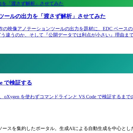
出力を「渡さず解析」させてみた
作ツールの出力を「渡さず解析」させてみた
a を、自作の映像アノテーションツールの出力を題材に、EDC ベー
tion API とどう違うのか、そして『公開データでは利点が小さい
ode で検証する
生成し、oXygen を使わずコマンドラインと VS Code で検証するま
ソースを集約したポータル。生成AIによる自動生成を中心とし