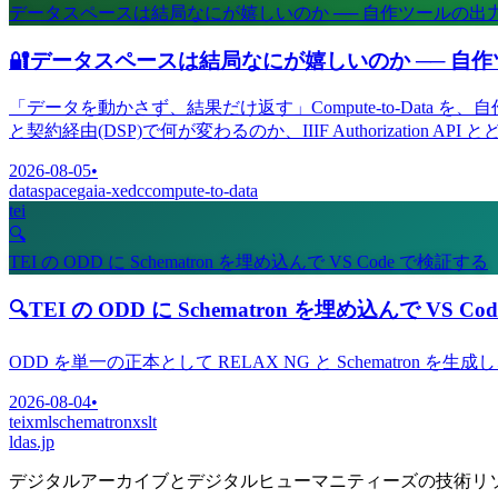
データスペースは結局なにが嬉しいのか ── 自作ツールの
🔐
データスペースは結局なにが嬉しいのか ── 自
「データを動かさず、結果だけ返す」Compute-to-Dat
と契約経由(DSP)で何が変わるのか、IIIF Authoriza
2026-08-05
•
dataspace
gaia-x
edc
compute-to-data
tei
🔍
TEI の ODD に Schematron を埋め込んで VS Code で検証する
🔍
TEI の ODD に Schematron を埋め込んで VS C
ODD を単一の正本として RELAX NG と Schematron を
2026-08-04
•
tei
xml
schematron
xslt
ldas.jp
デジタルアーカイブとデジタルヒューマニティーズの技術リ