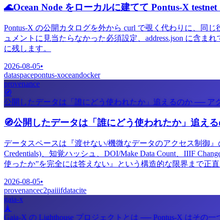
🌊
Ocean Node をローカルに建てて Pontus-X t
Pontus-X の公開カタログを外から curl で覗く代わりに、
ュメントに見当たらなかった必須設定、address.json 
に残します。
2026-08-05
•
dataspace
pontus-x
ocean
docker
provenance
🧭
公開したデータは「誰にどう使われたか」追えるのか ── ア
🧭
公開したデータは「誰にどう使われたか」追えるの
データスペースは『渡せない/機微なデータのアクセス制御』の技
Credentials)、知覚ハッシュ、DOI/Make Data Count
使ったか”を完全には答えない』という構造的な限界まで正
2026-08-05
•
provenance
c2pa
iiif
datacite
gaia-x
🗼
Gaia-X の Lighthouse プロジェクトとは ── Pontus-X はその一