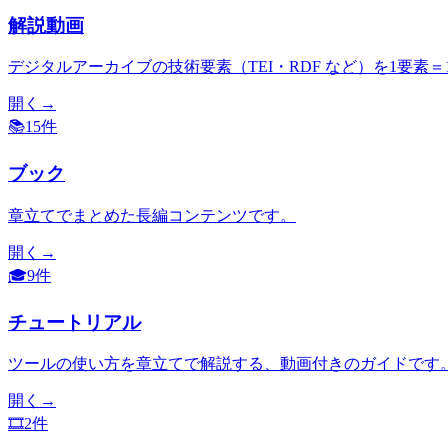
解説動画
デジタルアーカイブの技術要素（TEI・RDF など）を1要
開く
→
📚
15
件
ブック
章立てでまとめた長編コンテンツです。
開く
→
🎓
9
件
チュートリアル
ツールの使い方を章立てで解説する、動画付きのガイドです
開く
→
🎞️
2
件