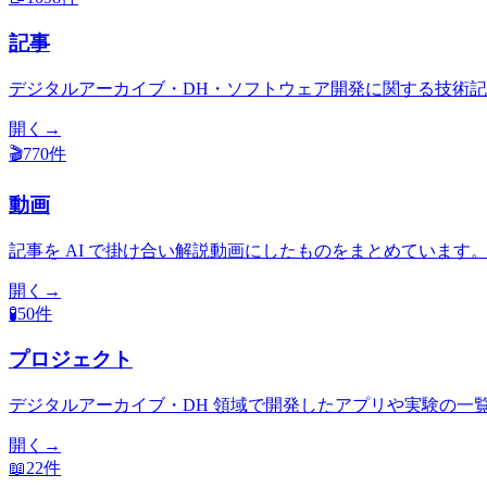
記事
デジタルアーカイブ・DH・ソフトウェア開発に関する技術
開く
→
🎬
770
件
動画
記事を AI で掛け合い解説動画にしたものをまとめています
開く
→
🧪
50
件
プロジェクト
デジタルアーカイブ・DH 領域で開発したアプリや実験の一
開く
→
📖
22
件