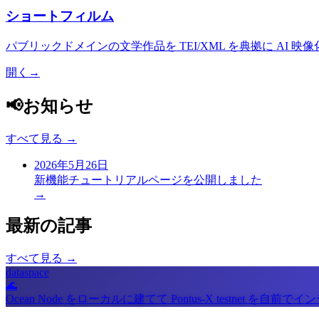
ショートフィルム
パブリックドメインの文学作品を TEI/XML を典拠に AI
開く
→
📢
お知らせ
すべて見る →
2026年5月26日
新機能
チュートリアルページを公開しました
→
最新の記事
すべて見る →
dataspace
🌊
Ocean Node をローカルに建てて Pontus-X testnet を自前で