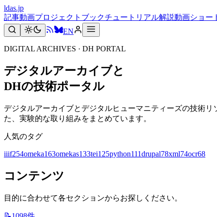
ldas.jp
記事
動画
プロジェクト
ブック
チュートリアル
解説動画
ショー
EN
DIGITAL ARCHIVES · DH PORTAL
デジタルアーカイブと
DHの技術ポータル
デジタルアーカイブとデジタルヒューマニティーズの技術リ
た、実験的な取り組みをまとめています。
人気のタグ
iiif
254
omeka
163
omekas
133
tei
125
python
111
drupal
78
xml
74
ocr
68
コンテンツ
目的に合わせて各セクションからお探しください。
📝
1098
件