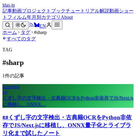
ldas.jp
記事
動画
プロジェクト
ブック
チュートリアル
解説動画
ショー
トフィルム
年月別
カテゴリ
About
EN
ホーム
タグ
#sharp
すべてのタグ
TAG
#
sharp
1
件の記事
kuzushiji
📜
くずし字の文字検出・古典籍OCRをPython非依存でJS/Next.js
に移植し、ONNX…
📜
くずし字の文字検出・古典籍OCRをPython非依
存でJS/Next.jsに移植し、ONNX量子化とライブラ
リ化まで試したノート