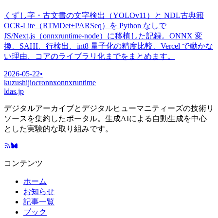
くずし字・古文書の文字検出（YOLOv11）と NDL古典籍
OCR-Lite（RTMDet+PARSeq）を Python なしで
JS/Next.js（onnxruntime-node）に移植した記録。ONNX 変
換、SAHI、行検出、int8 量子化の精度比較、Vercel で動かな
い理由、コアのライブラリ化までをまとめます。
2026-05-22
•
kuzushiji
ocr
onnx
onnxruntime
ldas.jp
デジタルアーカイブとデジタルヒューマニティーズの技術リ
ソースを集約したポータル。生成AIによる自動生成を中心
とした実験的な取り組みです。
コンテンツ
ホーム
お知らせ
記事一覧
ブック