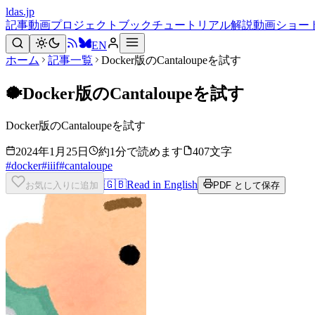
ldas.jp
記事
動画
プロジェクト
ブック
チュートリアル
解説動画
ショー
EN
ホーム
記事一覧
Docker版のCantaloupeを試す
🐡
Docker版のCantaloupeを試す
Docker版のCantaloupeを試す
2024年1月25日
約1分で読めます
407文字
#
docker
#
iiif
#
cantaloupe
🇬🇧
Read in English
お気に入りに追加
PDF として保存