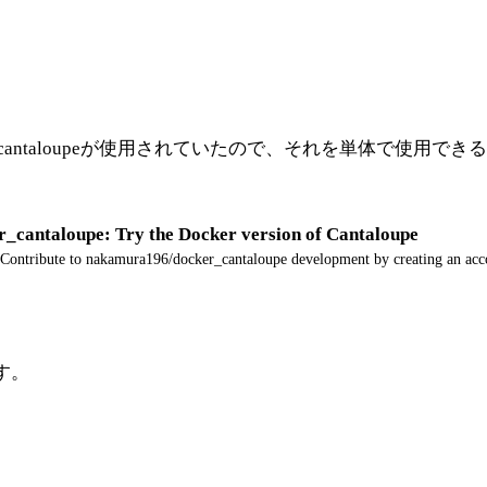
cker版のcantaloupeが使用されていたので、それを単体で使
_cantaloupe: Try the Docker version of Cantaloupe
 Contribute to nakamura196/docker_cantaloupe development by creating an ac
す。