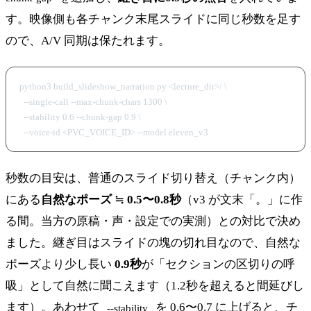
す。映像側も各チャンク末尾スライドに同じ秒数を足す
ので、A/V 同期は保たれます。
python3 build_slideshow_narration.py <lecture_dir>/ \

  --single-call --max-chunk-chars 1300 \

  --stability 0.6 --chunk-gap 0.9 \

秒数の目安は、普通のスライド切り替え（チャンク内）
にある
自然なポーズ ≒ 0.5〜0.8秒
（v3 が文末「。」に作
る間。当方の原稿・声・設定での実測）との対比で決め
ました。継ぎ目はスライドの塊の切れ目なので、自然な
ポーズより少し長い
0.9秒
が「セクションの区切りの呼
吸」として自然に聞こえます（1.2秒を超えると間延びし
ます）。あわせて
を 0.6〜0.7 に上げると、チ
--stability