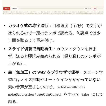
カラオケ式の赤字進行
：目標速度（字/秒）で文字が
塗られるので一定のテンポで読める。句読点では少
し間を取るよう重み付け。
スライド切替で自動再生
：カウントダウンを挟ま
ず、送ると即読み始められる（録り直しのテンポが
上がる）。
生（無加工）の WAV をブラウザで保存
：クローン学
習にはノイズ抑制やオートゲインが
かかっていない
素の音声が望ましいので、
echoCancellation /
をすべて
にして
noiseSuppression / autoGainControl
false
録る。