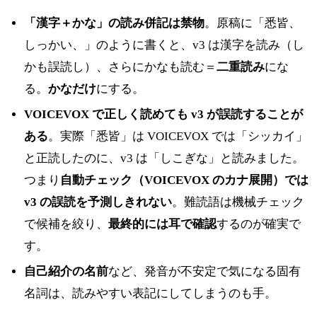
「漢字＋かな」の読み併記は禁物
。原稿に「悉皆、
しっかい、」のように書くと、v3 は漢字を読み（し
かも誤読し）、さらにかなも読む＝
二重読み
にな
る。
かなだけ
にする。
VOICEVOX で正しく読めても v3 が誤読することが
ある
。実際「悉皆」は VOICEVOX では「シッカイ」
と正読したのに、v3 は「しこぎな」と読みました。
つまり
自動チェック（VOICEVOX のカナ展開）では
v3 の誤読を予測しきれない
。難読語は機械チェック
で候補を絞り、
最終的には耳で確認
するのが確実で
す。
自己紹介の名前
など、発音が不安定で気になる固有
名詞は、読みやすい表記にしてしまうのも手。