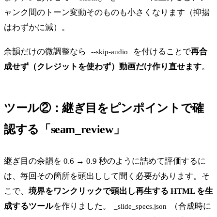
ャンク間のトーン変動そのものも小さくなります（抑揚
はわずかに減）。
余韻だけの微調整なら
を付けることで
再合
--skip-audio
成せず（クレジットを使わず）動画だけ作り直せます
。
ツール②：継ぎ目をピンポイントで確
認する「seam_review」
継ぎ目の余韻を 0.6 → 0.9 秒のように詰めて評価するに
は、毎回その箇所を頭出しして聞く必要があります。そ
こで、
境界をワンクリックで頭出し再生する HTML を生
成するツール
を作りました。
（合成時に
_slide_specs.json