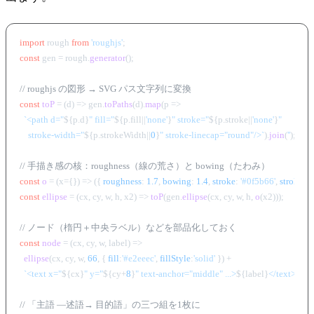
import
 rough 
from
'roughjs'
const
 gen = rough.
generator
();

// roughjs の図形 → SVG パス文字列に変換
const
toP
 = (
d
) => gen.
toPaths
(d).
map
(
p
 =>
`<path d="
${p.d}
" fill="
${p.fill||
'none'
}
" stroke="
${p.stroke||
'none'
}
"

    stroke-width="
${p.strokeWidth||
0
}
" stroke-linecap="round"/>`
).
join
(
''
);

// 手描き感の核：roughness（線の荒さ）と bowing（たわみ）
const
o
 = (
x={}
) => ({ 
roughness
: 
1.7
, 
bowing
: 
1.4
, 
stroke
: 
'#0f5b66'
, 
strokeWi
const
ellipse
 = (
cx, cy, w, h, x2
) => 
toP
(gen.
ellipse
(cx, cy, w, h, 
o
(x2)));

// ノード（楕円＋中央ラベル）などを部品化しておく
const
node
 = (
cx, cy, w, label
) =>

ellipse
(cx, cy, w, 
66
, { 
fill
:
'#e2eeec'
, 
fillStyle
:
'solid'
 }) +

`<text x="
${cx}
" y="
${cy+
8
}
" text-anchor="middle" ...>
${label}
</text>`
;

// 「主語 —述語→ 目的語」の三つ組を1枚に