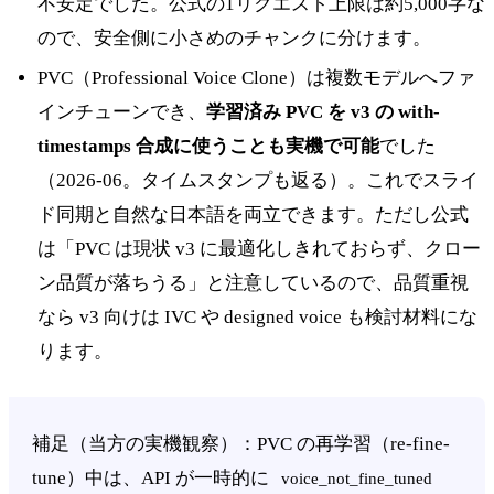
不安定でした。公式の1リクエスト上限は約5,000字な
ので、安全側に小さめのチャンクに分けます。
PVC（Professional Voice Clone）は複数モデルへファ
インチューンでき、
学習済み PVC を v3 の with-
timestamps 合成に使うことも実機で可能
でした
（2026-06。タイムスタンプも返る）。これでスライ
ド同期と自然な日本語を両立できます。ただし公式
は「PVC は現状 v3 に最適化しきれておらず、クロー
ン品質が落ちうる」と注意しているので、品質重視
なら v3 向けは IVC や designed voice も検討材料にな
ります。
補足（当方の実機観察）：PVC の再学習（re-fine-
tune）中は、API が一時的に
voice_not_fine_tuned