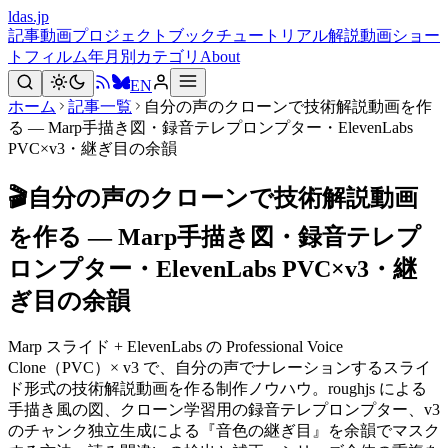
ldas.jp
記事
動画
プロジェクト
ブック
チュートリアル
解説動画
ショー
トフィルム
年月別
カテゴリ
About
EN
ホーム
記事一覧
自分の声のクローンで技術解説動画を作
る — Marp手描き図・録音テレプロンプター・ElevenLabs
PVC×v3・継ぎ目の余韻
🎬
自分の声のクローンで技術解説動画
を作る — Marp手描き図・録音テレプ
ロンプター・ElevenLabs PVC×v3・継
ぎ目の余韻
Marp スライド + ElevenLabs の Professional Voice
Clone（PVC）× v3 で、自分の声でナレーションするスライ
ド形式の技術解説動画を作る制作ノウハウ。roughjs による
手描き風の図、クローン学習用の録音テレプロンプター、v3
のチャンク独立生成による『音色の継ぎ目』を余韻でマスク