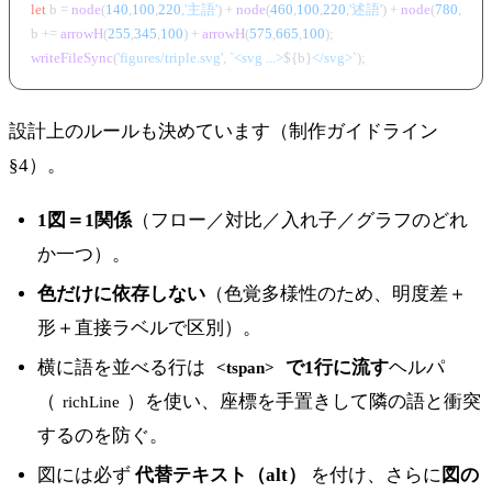
let
 b = 
node
(
140
,
100
,
220
,
'主語'
) + 
node
(
460
,
100
,
220
,
'述語'
) + 
node
(
780
,
100
,
b += 
arrowH
(
255
,
345
,
100
) + 
arrowH
(
575
,
665
,
100
writeFileSync
(
'figures/triple.svg'
, 
`<svg ...>
${b}
</svg>`
設計上のルールも決めています（制作ガイドライン
§4）。
1図＝1関係
（フロー／対比／入れ子／グラフのどれ
か一つ）。
色だけに依存しない
（色覚多様性のため、明度差＋
形＋直接ラベルで区別）。
横に語を並べる行は
で1行に流す
ヘルパ
<tspan>
（
）を使い、座標を手置きして隣の語と衝突
richLine
するのを防ぐ。
図には必ず
代替テキスト（alt）
を付け、さらに
図の