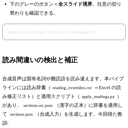
下のグレーのボタン＝
全スライド境界
。任意の切り
替わりも確認できる。
読み間違いの検出と補正
合成音声は固有名詞や難読語を読み違えます。本パイプ
ラインには読み辞書（
＝Excel の読
reading_overrides.csv
み修正リスト）と適用スクリプト（
）
apply_readings.py
があり、
（漢字の正本）に辞書を適用し
sections.src.json
て
（合成入力）を生成します。今回得た教
sections.json
訓: