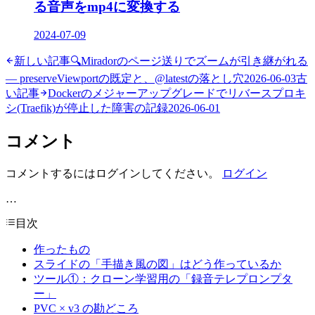
る音声をmp4に変換する
2024-07-09
新しい記事
🔍
Miradorのページ送りでズームが引き継がれる
— preserveViewportの既定と、@latestの落とし穴
2026-06-03
古
い記事
Dockerのメジャーアップグレードでリバースプロキ
シ(Traefik)が停止した障害の記録
2026-06-01
コメント
コメントするにはログインしてください。
ログイン
…
目次
作ったもの
スライドの「手描き風の図」はどう作っているか
ツール①：クローン学習用の「録音テレプロンプタ
ー」
PVC × v3 の勘どころ