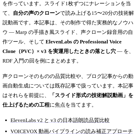
を作っています。スライド1枚ずつにナレーションを当
て、
自分の声のクローン
で読み上げる15〜20分の技術解
説動画です。本記事は、その制作で得た実務的なノウハ
ウ — Marp の手描き風スライド、声クローン録音用の自
作ツール、そして
ElevenLabs の Professional Voice
Clone（PVC）× v3 を実運用したときの落とし穴
— を、
RDF 入門の回を例にまとめます。
声クローンそのものの品質比較や、ブログ記事からの動
画自動生成については既存記事で扱っています。本記事
はそれらを前提に、
「スライド形式の技術解説動画」を
仕上げるための工程
に焦点を当てます。
ElevenLabs v2 と v3 の日本語朗読品質比較
VOICEVOX 動画パイプラインの読み補正アプローチ