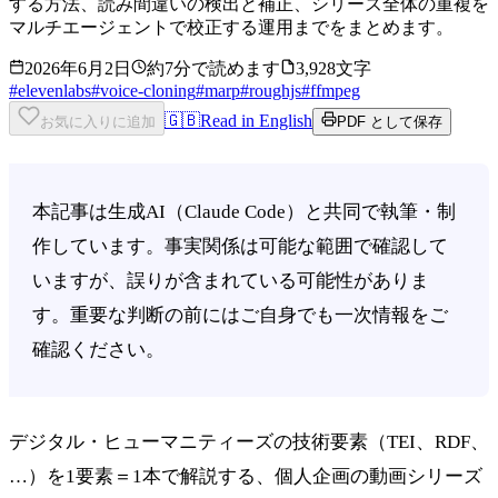
する方法、読み間違いの検出と補正、シリーズ全体の重複を
マルチエージェントで校正する運用までをまとめます。
2026年6月2日
約7分で読めます
3,928文字
#
elevenlabs
#
voice-cloning
#
marp
#
roughjs
#
ffmpeg
🇬🇧
Read in English
お気に入りに追加
PDF として保存
本記事は生成AI（Claude Code）と共同で執筆・制
作しています。事実関係は可能な範囲で確認して
いますが、誤りが含まれている可能性がありま
す。重要な判断の前にはご自身でも一次情報をご
確認ください。
デジタル・ヒューマニティーズの技術要素（TEI、RDF、
…）を1要素＝1本で解説する、個人企画の動画シリーズ