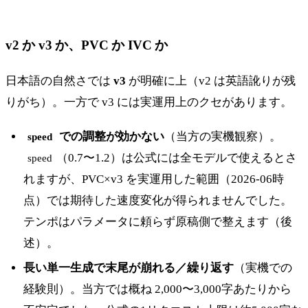
v2 か v3 か、PVC か IVC か
日本語の自然さでは
v3
が明確に上（v2 は英語訛りが残
りがち）。一方で v3 には実運用上のクセがあります。
での調整が効かない
（当方の実機観察）。
speed
（0.7〜1.2）は公式には全モデルで使えるとさ
speed
れますが、PVC×v3 を実運用した範囲（2026-06時
点）では期待した速度変化が得られませんでした。
テンポはパラメータに頼らず原稿側で整えます（後
述）。
長い単一生成で末尾が崩れる／繰り返す
（実機での
経験則）。当方では概ね 2,000〜3,000字あたりから