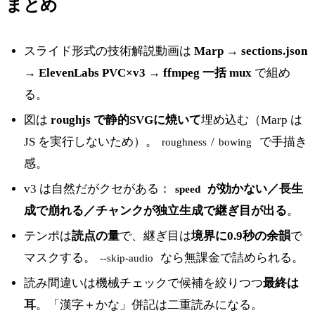
まとめ
スライド形式の技術解説動画は
Marp → sections.json
→ ElevenLabs PVC×v3 → ffmpeg 一括 mux
で組め
る。
図は
roughjs で静的SVGに焼いて
埋め込む（Marp は
JS を実行しないため）。
/
で手描き
roughness
bowing
感。
v3 は自然だがクセがある：
が効かない／長生
speed
成で崩れる／チャンクが独立生成で継ぎ目が出る
。
テンポは
読点の量
で、継ぎ目は
境界に0.9秒の余韻
で
マスクする。
なら無課金で詰められる。
--skip-audio
読み間違いは機械チェックで候補を絞りつつ
最終は
耳
。「漢字＋かな」併記は二重読みになる。