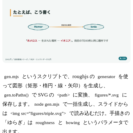
というスクリプトで、roughjs の
を使
gen.mjs
generator
って図形（矩形・楕円・線・矢印）を生成し、
で SVG の
に変換、
に
gen.toPaths()
<path>
figures/*.svg
保存します。
で一括生成し、スライドから
node gen.mjs
は
で読み込むだけ。手描きの
<img src="figures/triple.svg">
「ゆらぎ」は
と
というパラメータで
roughness
bowing
出ます。