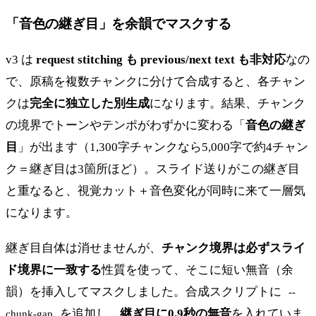
「音色の継ぎ目」を余韻でマスクする
v3 は
request stitching も previous/next text も非対応
なの
で、原稿を複数チャンクに分けて合成すると、各チャン
クは
完全に独立した別生成
になります。結果、チャンク
の境界でトーンやテンポがわずかに変わる「
音色の継ぎ
目
」が出ます（1,300字チャンクなら5,000字で約4チャン
ク＝継ぎ目は3箇所ほど）。スライド送りがこの継ぎ目
と重なると、視覚カット＋音色変化が同時に来て一層気
になります。
継ぎ目自体は消せませんが、
チャンク境界は必ずスライ
ド境界に一致する
性質を使って、そこに短い無音（余
韻）を挿入してマスクしました。合成スクリプトに
--
を追加し、
継ぎ目に0.9秒の無音
を入れていま
chunk-gap