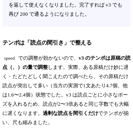
を返して使えなくなりました。完了すれば v3 でも
再び 200 で通るようになりました。
テンポは「読点の間引き」で整える
での調整が効かないので、
v3 のテンポは原稿の読
speed
点（、）の量で調整
します。実際、ある原稿だけ妙に遅
く・たどたどしく聞こえたので調べたら、その原稿だけ
読点が突出して多い（当方の実測で1文あたり4.7個、他
は1.6〜2.4個）状態でした。v3 は読点ごとに小さなポー
ズを入れるため、読点が2〜3倍あると同じ字数でも大幅
に遅くなります。
過剰な読点を間引くだけ
でテンポが揃
い、尺も縮みました。