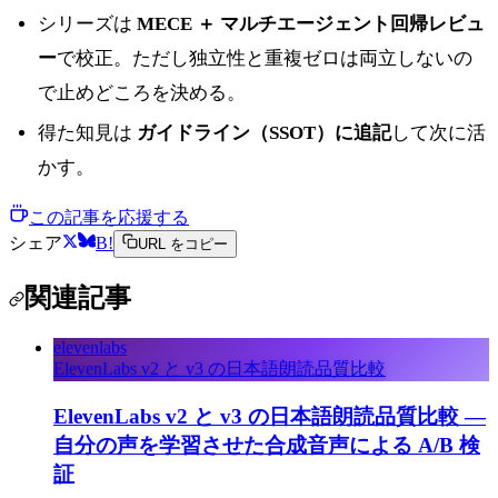
シリーズは
MECE ＋ マルチエージェント回帰レビュ
ー
で校正。ただし独立性と重複ゼロは両立しないの
で止めどころを決める。
得た知見は
ガイドライン（SSOT）に追記
して次に活
かす。
この記事を応援する
シェア
B!
URL をコピー
関連記事
elevenlabs
ElevenLabs v2 と v3 の日本語朗読品質比較
ElevenLabs v2 と v3 の日本語朗読品質比較 —
自分の声を学習させた合成音声による A/B 検
証