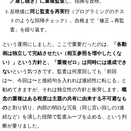
／通し聴き）に重複監査
し、指摘を反映。
反映後に
同じ監査を再実行
（プログラミングのテス
トのような回帰チェック）。合格まで「修正→再監
査」を繰り返す。
という運用にしました。ここで重要だったのは、
「各動
画は独立して完結させたい（相互参照を増やしたくな
い）」という方針と、「重複ゼロ」は同時には達成でき
ない
という気づきです。監査は何度回しても「前回
は〜、今回は〜と接続句を入れれば連続性に転じる」と
勧めてきますが、それは独立性の方針と衝突します。
概
念の重複はある程度は主題の共有に由来する不可避なも
の
と割り切り、内部の明白な冗長（同じ言い回しの3連
続など）を潰した段階で監査ループを止める、という判
断が要りました。