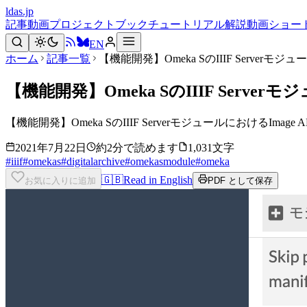
ldas.jp
記事
動画
プロジェクト
ブック
チュートリアル
解説動画
ショー
EN
ホーム
記事一覧
【機能開発】Omeka SのIIIF Serverモ
【機能開発】Omeka SのIIIF Serve
【機能開発】Omeka SのIIIF ServerモジュールにおけるIma
2021年7月22日
約2分で読めます
1,031文字
#
iiif
#
omekas
#
digitalarchive
#
omekasmodule
#
omeka
🇬🇧
Read in English
お気に入りに追加
PDF として保存