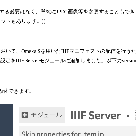
APIに準拠する必要はなく、単純にJPEG画像等を参照すること
ットもあります。))
、Omeka Sを用いたIIIFマニフェストの配信を行うため
をIIIF Serverモジュールに
追加
しました。以下のversio
有効化できます。