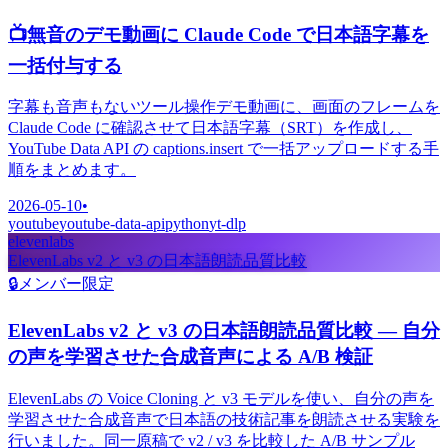
📺
無音のデモ動画に Claude Code で日本語字幕を
一括付与する
字幕も音声もないツール操作デモ動画に、画面のフレームを
Claude Code に確認させて日本語字幕（SRT）を作成し、
YouTube Data API の captions.insert で一括アップロードする手
順をまとめます。
2026-05-10
•
youtube
youtube-data-api
python
yt-dlp
elevenlabs
ElevenLabs v2 と v3 の日本語朗読品質比較
🔒
メンバー限定
ElevenLabs v2 と v3 の日本語朗読品質比較 — 自分
の声を学習させた合成音声による A/B 検証
ElevenLabs の Voice Cloning と v3 モデルを使い、自分の声を
学習させた合成音声で日本語の技術記事を朗読させる実験を
行いました。同一原稿で v2 / v3 を比較した A/B サンプル