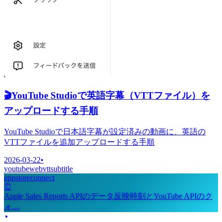
🎬
YouTube Studioで英語字幕（VTTファイル）を
アップロードする手順
YouTube Studioで日本語字幕が設定済みの動画に、英語の
VTTファイルを追加アップロードする手順
2026-03-22
•
youtube
webvtt
subtitle
appstoreconnect
⏰
Apple Sales Reports APIのデータ反映時刻とYouTube APIのク
ォ…