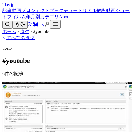
ldas.jp
記事
動画
プロジェクト
ブック
チュートリアル
解説動画
ショー
トフィルム
年月別
カテゴリ
About
EN
ホーム
タグ
#youtube
すべてのタグ
TAG
#
youtube
6
件の記事