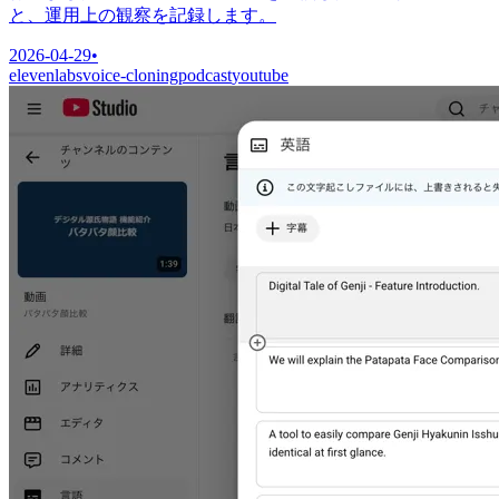
と、運用上の観察を記録します。
2026-04-29
•
elevenlabs
voice-cloning
podcast
youtube