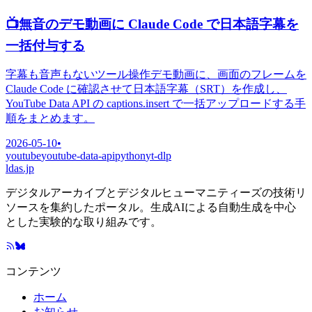
📺
無音のデモ動画に Claude Code で日本語字幕を
一括付与する
字幕も音声もないツール操作デモ動画に、画面のフレームを
Claude Code に確認させて日本語字幕（SRT）を作成し、
YouTube Data API の captions.insert で一括アップロードする手
順をまとめます。
2026-05-10
•
youtube
youtube-data-api
python
yt-dlp
ldas.jp
デジタルアーカイブとデジタルヒューマニティーズの技術リ
ソースを集約したポータル。生成AIによる自動生成を中心
とした実験的な取り組みです。
コンテンツ
ホーム
お知らせ