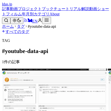
ldas.jp
記事
動画
プロジェクト
ブック
チュートリアル
解説動画
ショー
トフィルム
年月別
カテゴリ
About
EN
ホーム
タグ
#youtube-data-api
すべてのタグ
TAG
#
youtube-data-api
1
件の記事