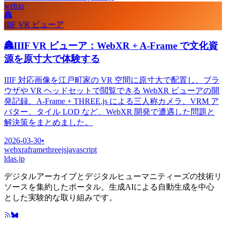
webxr
🏯
IIIF VR ビューア
🏯
IIIF VR ビューア：WebXR + A-Frame で文化資
源を原寸大で体験する
IIIF 対応画像を江戸町家の VR 空間に原寸大で配置し、ブラ
ウザや VR ヘッドセットで閲覧できる WebXR ビューアの開
発記録。A-Frame + THREE.js による三人称カメラ、VRM ア
バター、タイル LOD など、WebXR 開発で遭遇した問題と
解決策をまとめました。
2026-03-30
•
webxr
aframe
threejs
javascript
ldas.jp
デジタルアーカイブとデジタルヒューマニティーズの技術リ
ソースを集約したポータル。生成AIによる自動生成を中心
とした実験的な取り組みです。