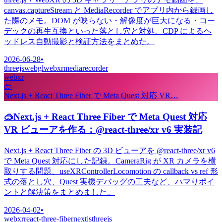
canvas.captureStream と MediaRecorder でアプリ内から録画し
た際のメモ。DOM が映らない・解像度が巨大になる・コー
デックの再生互換といった落とし穴と対処、CDP によるヘ
ッドレス自動撮影と検証方法をまとめた。
2026-06-28
•
threejs
webgl
webxr
mediarecorder
webxr
🥽
Next.js + React Three Fiber で Meta Quest 対応 VR…
🥽
Next.js + React Three Fiber で Meta Quest 対応
VR ビューアを作る：@react-three/xr v6 実装記
Next.js + React Three Fiber の 3D ビューアを @react-three/xr v6
で Meta Quest 対応にした記録。CameraRig が XR カメラを横
取りする問題、useXRControllerLocomotion の callback vs ref 形
式の落とし穴、Quest 実機デバッグの工夫など、ハマりポイ
ントと解決策をまとめました。
2026-04-02
•
webxr
react-three-fiber
nextjs
threejs