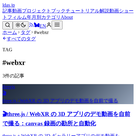
ldas.jp
記事
動画
プロジェクト
ブック
チュートリアル
解説動画
ショー
トフィルム
年月別
カテゴリ
About
EN
ホーム
タグ
#webxr
すべてのタグ
TAG
#
webxr
3
件の記事
threejs
🎬
three.js / WebXR の 3D アプリのデモ動画を自前で撮る
🎬
three.js / WebXR の 3D アプリのデモ動画を自前
で撮る：canvas 録画の勘所と自動化
three.js + WebXR の 3D ギャラリーアプリのデモ動画を、