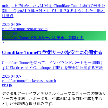
mdx.jp 上で動かした vLLM を Cloudflare Tunnel 経由で外部公
開し、OpenAI 互換 API として利用できるようにした手順と
注意点
2026-04-09
•
cloudflare
tunnel
zero-trust
vllm
cloudflare
Cloudflare Tunnelで学術サーバを安全に公開する
Cloudflare Tunnelで学術サーバを安全に公開する
Cloudflare Tunnelを使って、インバウンドポートを一切開け
ずにElasticsearchやCantaloupe（IIIF）を安全に公開する方法
2026-04-07
•
cloudflare
tunnel
docker
elasticsearch
ldas.jp
デジタルアーカイブとデジタルヒューマニティーズの技術リ
ソースを集約したポータル。生成AIによる自動生成を中心
とした実験的な取り組みです。