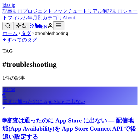
ldas.jp
記事
動画
プロジェクト
ブック
チュートリアル
解説動画
ショー
トフィルム
年月別
カテゴリ
About
EN
ホーム
タグ
#troubleshooting
すべてのタグ
TAG
#
troubleshooting
1
件の記事
macos
🌐
審査は通ったのに App Store に出ない
🌐
審査は通ったのに App Store に出ない — 配信地
域(App Availability)を App Store Connect API で後
追い設定する