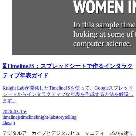
⏳
TimelineJS：スプレッドシートで作るインタラク
ティブ年表ガイド
Knight Labが開発したTimelineJSを使って、Googleスプレッド
シートからインタラクティブな年表を作成する方法を解説し
ます。
2026-03-15
•
timelinejs
timeline
knight-lab
storytelling
ldas.jp
デジタルアーカイブとデジタルヒューマニティーズの技術リ