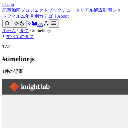
ldas.jp
記事
動画
プロジェクト
ブック
チュートリアル
解説動画
ショー
トフィルム
年月別
カテゴリ
About
EN
ホーム
タグ
#timelinejs
すべてのタグ
TAG
#
timelinejs
1
件の記事