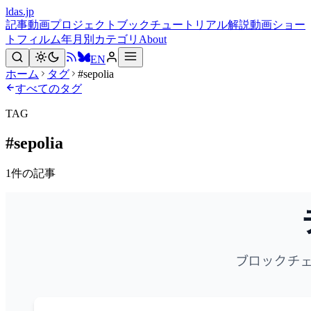
ldas.jp
記事
動画
プロジェクト
ブック
チュートリアル
解説動画
ショー
トフィルム
年月別
カテゴリ
About
EN
ホーム
タグ
#sepolia
すべてのタグ
TAG
#
sepolia
1
件の記事