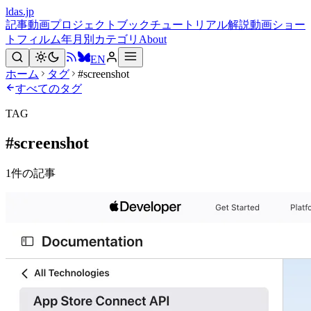
ldas.jp
記事
動画
プロジェクト
ブック
チュートリアル
解説動画
ショー
トフィルム
年月別
カテゴリ
About
EN
ホーム
タグ
#screenshot
すべてのタグ
TAG
#
screenshot
1
件の記事