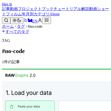
ldas.jp
記事
動画
プロジェクト
ブック
チュートリアル
解説動画
ショー
トフィルム
年月別
カテゴリ
About
EN
ホーム
タグ
#no-code
すべてのタグ
TAG
#
no-code
1
件の記事