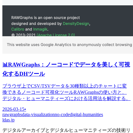
📊
RAWGraphs：ノーコードでデータを美しく可視
化するDHツール
ブラウザ上でCSV/TSVデータを30種類以上のチャートに変
換できるノーコード可視化ツールRAWGraphsの使い方と、
デジタル・ヒューマニティーズにおける活用法を解説する。
2026-03-15
•
rawgraphs
data-visualization
no-code
digital-humanities
ldas.jp
デジタルアーカイブとデジタルヒューマニティーズの技術リ