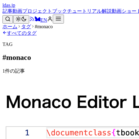
ldas.jp
記事
動画
プロジェクト
ブック
チュートリアル
解説動画
ショー
EN
ホーム
タグ
#monaco
すべてのタグ
TAG
#
monaco
1
件の記事