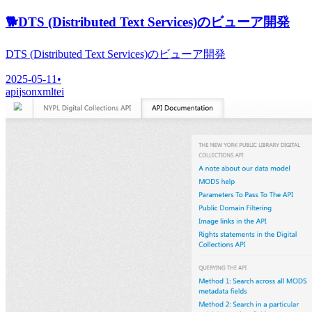
🐕
DTS (Distributed Text Services)のビューア開発
DTS (Distributed Text Services)のビューア開発
2025-05-11
•
api
json
xml
tei