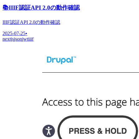
📚
IIIF認証API 2.0の動作確認
IIIF認証API 2.0の動作確認
2025-07-25
•
nextjs
json
jwt
iiif