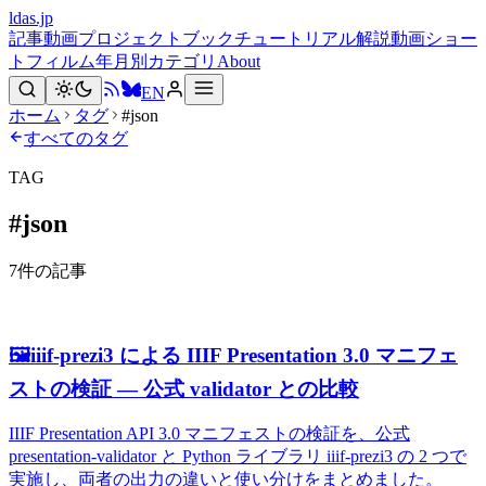
ldas.jp
記事
動画
プロジェクト
ブック
チュートリアル
解説動画
ショー
トフィルム
年月別
カテゴリ
About
EN
ホーム
タグ
#json
すべてのタグ
TAG
#
json
7
件の記事
🖼️
iiif-prezi3 による IIIF Presentation 3.0 マニフェ
ストの検証 — 公式 validator との比較
IIIF Presentation API 3.0 マニフェストの検証を、公式
presentation-validator と Python ライブラリ iiif-prezi3 の 2 つで
実施し、両者の出力の違いと使い分けをまとめました。