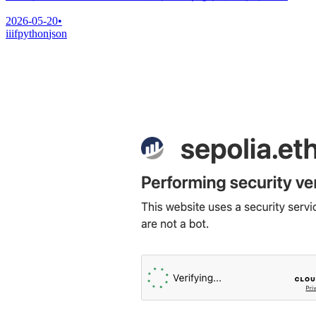
2026-05-20
•
iiif
python
json