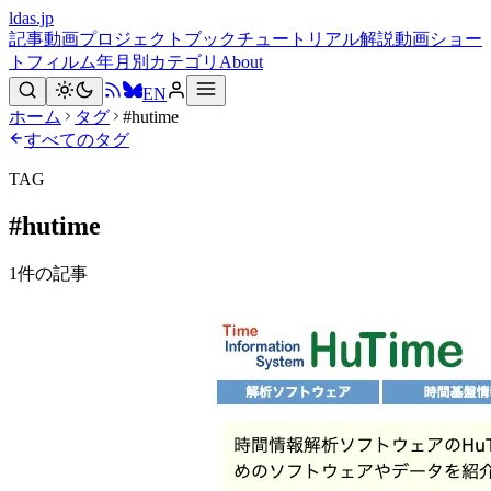
ldas.jp
記事
動画
プロジェクト
ブック
チュートリアル
解説動画
ショー
トフィルム
年月別
カテゴリ
About
EN
ホーム
タグ
#hutime
すべてのタグ
TAG
#
hutime
1
件の記事