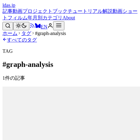
ldas.jp
記事
動画
プロジェクト
ブック
チュートリアル
解説動画
ショー
トフィルム
年月別
カテゴリ
About
EN
ホーム
タグ
#graph-analysis
すべてのタグ
TAG
#
graph-analysis
1
件の記事