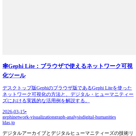
🕸️
Gephi Lite：ブラウザで使えるネットワーク可視
化ツール
デスクトップ版Gephiのブラウザ版であるGephi Liteを使った
ネットワーク可視化の方法と、デジタル・ヒューマニティー
ズにおける実践的な活用例を解説する。
2026-03-15
•
gephi
network-visualization
graph-analysis
digital-humanities
ldas.jp
デジタルアーカイブとデジタルヒューマニティーズの技術リ