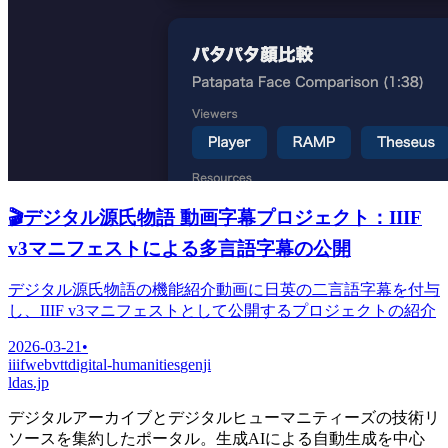
🎬
デジタル源氏物語 動画字幕プロジェクト：IIIF
v3マニフェストによる多言語字幕の公開
デジタル源氏物語の機能紹介動画に日英の二言語字幕を付与
し、IIIF v3マニフェストとして公開するプロジェクトの紹介
2026-03-21
•
iiif
webvtt
digital-humanities
genji
ldas.jp
デジタルアーカイブとデジタルヒューマニティーズの技術リ
ソースを集約したポータル。生成AIによる自動生成を中心