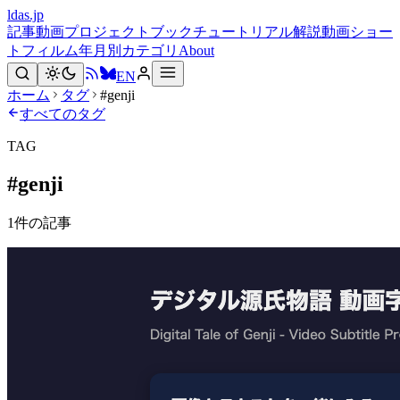
ldas.jp
記事
動画
プロジェクト
ブック
チュートリアル
解説動画
ショー
トフィルム
年月別
カテゴリ
About
EN
ホーム
タグ
#genji
すべてのタグ
TAG
#
genji
1
件の記事