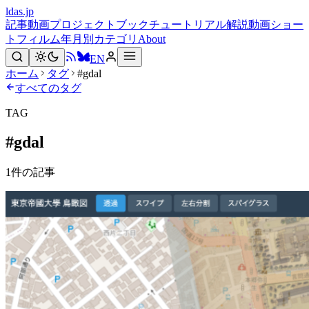
ldas.jp
記事
動画
プロジェクト
ブック
チュートリアル
解説動画
ショー
トフィルム
年月別
カテゴリ
About
EN
ホーム
タグ
#gdal
すべてのタグ
TAG
#
gdal
1
件の記事