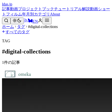
ldas.jp
記事
動画
プロジェクト
ブック
チュートリアル
解説動画
ショー
トフィルム
年月別
カテゴリ
About
EN
ホーム
タグ
#digital-collections
すべてのタグ
TAG
#
digital-collections
1
件の記事