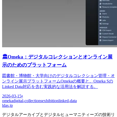
🏛️
Omeka：デジタルコレクションとオンライン展
示のためのプラットフォーム
図書館・博物館・大学向けのデジタルコレクション管理・オ
ンライン展示プラットフォームOmekaの概要と、Omeka Sの
Linked Data対応を含む実践的な活用法を解説する。
2026-03-15
•
omeka
digital-collections
exhibition
linked-data
ldas.jp
デジタルアーカイブとデジタルヒューマニティーズの技術リ