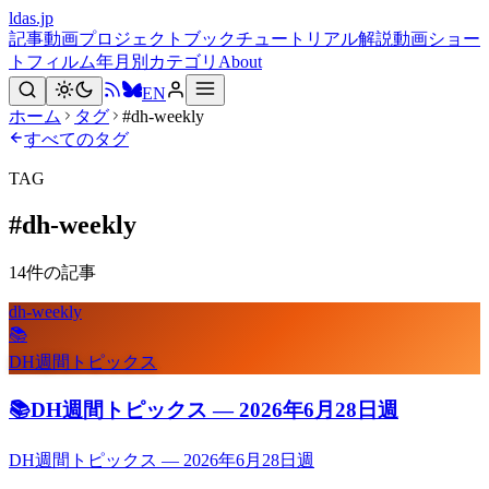
ldas.jp
記事
動画
プロジェクト
ブック
チュートリアル
解説動画
ショー
トフィルム
年月別
カテゴリ
About
EN
ホーム
タグ
#dh-weekly
すべてのタグ
TAG
#
dh-weekly
14
件の記事
dh-weekly
📚
DH週間トピックス
📚
DH週間トピックス — 2026年6月28日週
DH週間トピックス — 2026年6月28日週