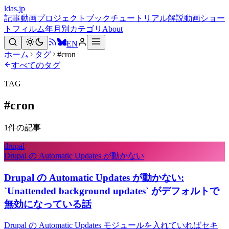
ldas.jp
記事
動画
プロジェクト
ブック
チュートリアル
解説動画
ショー
トフィルム
年月別
カテゴリ
About
EN
ホーム
タグ
#cron
すべてのタグ
TAG
#
cron
1
件の記事
drupal
Drupal の Automatic Updates が動かない
Drupal の Automatic Updates が動かない:
`Unattended background updates` がデフォルトで
無効になっている話
Drupal の Automatic Updates モジュールを入れていればセキ