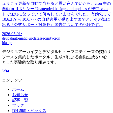
ュリティ更新が自動で当たると思い込んでいたら、cron 中の
自動適用ポリシー Unattended background updates がデフォル
トで無効になっていて何もしていませんでした。有効化して
10.6.3 から 10.6.7 への自動適用が動き出すまでと、その際に
出る『公式サポート対象外』警告についての記録です。
2026-05-01
•
drupal
automatic-updates
security
cron
ldas.jp
デジタルアーカイブとデジタルヒューマニティーズの技術リ
ソースを集約したポータル。生成AIによる自動生成を中心
とした実験的な取り組みです。
コンテンツ
ホーム
お知らせ
記事一覧
ブック
DH週間トピックス