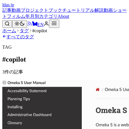
ldas.jp
記事
動画
プロジェクト
ブック
チュートリアル
解説動画
ショー
トフィルム
年月別
カテゴリ
About
EN
ホーム
タグ
#copilot
すべてのタグ
TAG
#
copilot
3
件の記事