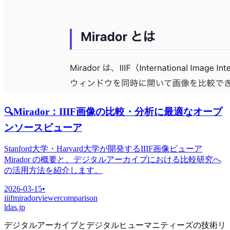
🔍
Mirador：IIIF画像の比較・分析に最適なオープ
ンソースビューア
Stanford大学・Harvard大学が開発するIIIF画像ビューア
Mirador の概要と、デジタルアーカイブにおける比較研究へ
の活用方法を紹介します。
2026-03-15
•
iiif
mirador
viewer
comparison
ldas.jp
デジタルアーカイブとデジタルヒューマニティーズの技術リ