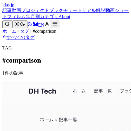
ldas.jp
記事
動画
プロジェクト
ブック
チュートリアル
解説動画
ショー
トフィルム
年月別
カテゴリ
About
EN
ホーム
タグ
#comparison
すべてのタグ
TAG
#
comparison
1
件の記事