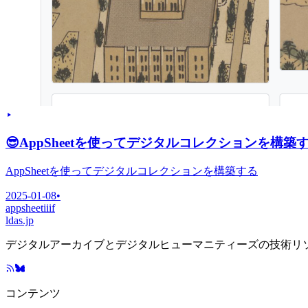
😎
AppSheetを使ってデジタルコレクションを構築
AppSheetを使ってデジタルコレクションを構築する
2025-01-08
•
appsheet
iiif
ldas.jp
デジタルアーカイブとデジタルヒューマニティーズの技術リ
コンテンツ