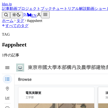
ldas.jp
記事
動画
プロジェクト
ブック
チュートリアル
解説動画
ショー
EN
ホーム
タグ
#appsheet
すべてのタグ
TAG
#
appsheet
1
件の記事