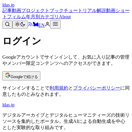
ldas.jp
記事
動画
プロジェクト
ブック
チュートリアル
解説動画
ショー
トフィルム
年月別
カテゴリ
About
EN
ログイン
Googleアカウントでサインインして、お気に入り記事の管理
やメンバー限定コンテンツへのアクセスができます。
Googleで続ける
サインインすることで
利用規約
と
プライバシーポリシー
に同
意したものとみなされます。
ldas.jp
デジタルアーカイブとデジタルヒューマニティーズの技術リ
ソースを集約したポータル。生成AIによる自動生成を中心
とした実験的な取り組みです。