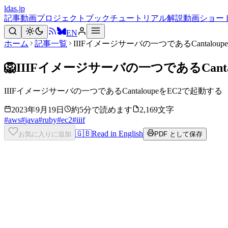
ldas.jp
記事
動画
プロジェクト
ブック
チュートリアル
解説動画
ショー
EN
ホーム
記事一覧
IIIFイメージサーバの一つであるCantalou
🦁
IIIFイメージサーバの一つであるCanta
IIIFイメージサーバの一つであるCantaloupeをEC2で起動する
2023年9月19日
約5分で読めます
2,169文字
#
aws
#
java
#
ruby
#
ec2
#
iiif
🇬🇧
Read in English
お気に入りに追加
PDF として保存