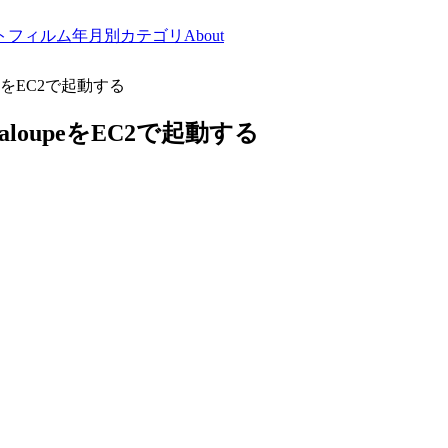
トフィルム
年月別
カテゴリ
About
peをEC2で起動する
loupeをEC2で起動する