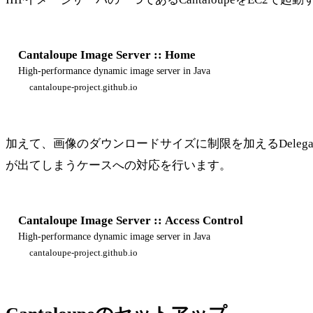
Cantaloupe Image Server :: Home
High-performance dynamic image server in Java
cantaloupe-project.github.io
加えて、画像のダウンロードサイズに制限を加えるDelegate
が出てしまうケースへの対応を行います。
Cantaloupe Image Server :: Access Control
High-performance dynamic image server in Java
cantaloupe-project.github.io