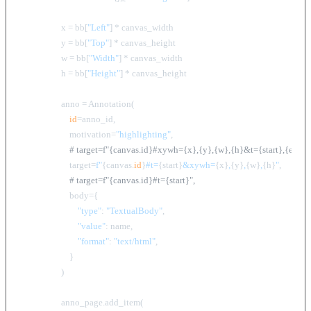
                    x = bb[
"Left"
] * canvas_width

                    y = bb[
"Top"
] * canvas_height

                    w = bb[
"Width"
] * canvas_width

                    h = bb[
"Height"
] * canvas_height

                    anno = Annotation(

id
=anno_id,

                        motivation=
"highlighting"
,

# target=f"{canvas.id}#xywh={x},{y},{w},{h}&t={start},{end}"
                        target=
f"
{canvas.
id
}
#t=
{start}
&xywh=
{x}
,
{y}
,
{w}
,
{h}
"
,

# target=f"{canvas.id}#t={start}",
                        body={

"type"
: 
"TextualBody"
,

"value"
: name,

"format"
: 
"text/html"
,

                        }

                    )            

                    anno_page.add_item(
