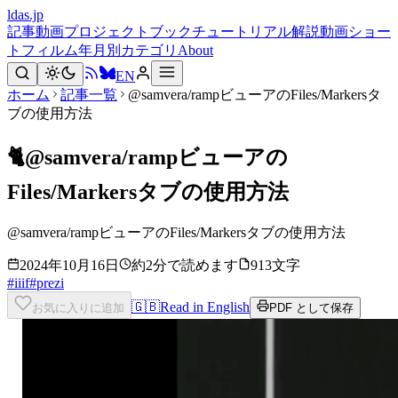
ldas.jp
記事
動画
プロジェクト
ブック
チュートリアル
解説動画
ショー
トフィルム
年月別
カテゴリ
About
EN
ホーム
記事一覧
@samvera/rampビューアのFiles/Markersタ
ブの使用方法
🐈
@samvera/rampビューアの
Files/Markersタブの使用方法
@samvera/rampビューアのFiles/Markersタブの使用方法
2024年10月16日
約2分で読めます
913文字
#
iiif
#
prezi
🇬🇧
Read in English
お気に入りに追加
PDF として保存