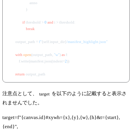
                        anno

                    )

if
 threshold > 
0
and
 i > threshold:

break
        output_path = 
f"
{self.input_dir}
/manifest_highlight.json"
with
open
(output_path, 
"w"
) 
as
 f:

            f.write(manifest.json(indent=
2
))

return
注意点として、
を以下のように記載すると表示さ
target
れませんでした。
target=f"{canvas.id}#xywh={x},{y},{w},{h}&t={start},
{end}",