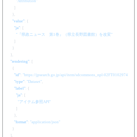
"Attribution"
]
}
,
"value"
:
{
"ja"
:
[
"『県政ニュース　第1巻』（県立長野図書館）を改変"
]
}
}
,
"rendering"
:
[
{
"id"
:
"https://jpsearch.go.jp/api/item/sdcommons_npl-02FT0102974177"
,
"type"
:
"Dataset"
,
"label"
:
{
"ja"
:
[
"アイテム参照API"
]
}
,
"format"
:
"application/json"
}
]
,