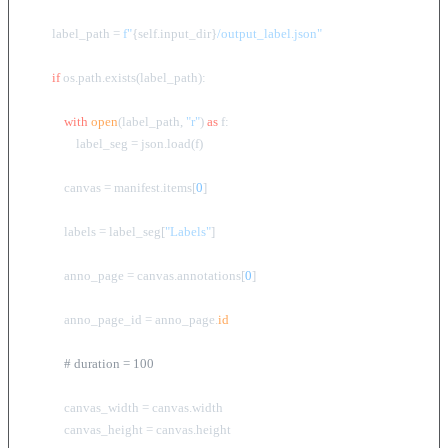
        label_path = 
f"
{self.input_dir}
/output_label.json"
if
 os.path.exists(label_path):

with
open
(label_path, 
"r"
) 
as
 f:

                label_seg = json.load(f)

            canvas = manifest.items[
0
]

            labels = label_seg[
"Labels"
]

            anno_page = canvas.annotations[
0
]

            anno_page_id = anno_page.
id
# duration = 100
            canvas_width = canvas.width

            canvas_height = canvas.height
