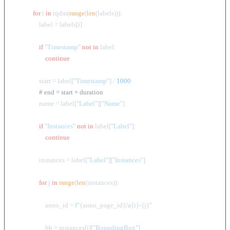
for
 i 
in
 tqdm(
range
(
len
(labels))):

                label = labels[i]

if
"Timestamp"
not
in
 label:

continue
                start = label[
"Timestamp"
] / 
1000
# end = start + duration
                name = label[
"Label"
][
"Name"
]

if
"Instances"
not
in
 label[
"Label"
]:

continue
                instances = label[
"Label"
][
"Instances"
]

for
 j 
in
range
(
len
(instances)):

                    anno_id = 
f"
{anno_page_id}
/a
{i}
-
{j}
"
                    bb = instances[j][
"BoundingBox"
]
