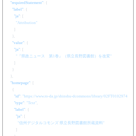
"requiredStatement"
:
{
"label"
:
{
"ja"
:
[
"Attribution"
]
}
,
"value"
:
{
"ja"
:
[
"『県政ニュース　第1巻』（県立長野図書館）を改変"
]
}
}
,
"homepage"
:
[
{
"id"
:
"https://www.ro-da.jp/shinshu-dcommons/library/02FT0102974177"
"type"
:
"Text"
,
"label"
:
{
"ja"
:
[
"信州デジタルコモンズ 県立長野図書館所蔵資料"
]