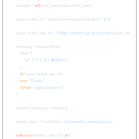
        manifest = 
self
.load_manifest(manifest_path)

        japan_search_id = manifest.homepage[
1
].
id
.split(
"/"
)[-
1
]

        japan_search_api_url = 
f"https://jpsearch.go.jp/api/item/
{japan_search_i
        rendering = ResourceItem(

            label={

"ja"
: [
"アイテム参照API"
],

            },

id
=japan_search_api_url,

type
=
"Dataset"
,

format
=
"application/json"
        )

        manifest.rendering = rendering

        output_path = 
f"
{self.input_dir}
/manifest_rendering.json"
with
open
(output_path, 
"w"
) 
as
 f:
