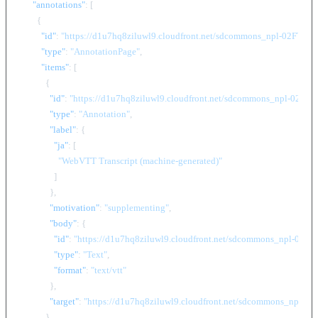
"annotations"
:
[
{
"id"
:
"https://d1u7hq8ziluwl9.cloudfront.net/sdcommons_npl-02FT01
"type"
:
"AnnotationPage"
,
"items"
:
[
{
"id"
:
"https://d1u7hq8ziluwl9.cloudfront.net/sdcommons_npl-02FT
"type"
:
"Annotation"
,
"label"
:
{
"ja"
:
[
"WebVTT Transcript (machine-generated)"
]
}
,
"motivation"
:
"supplementing"
,
"body"
:
{
"id"
:
"https://d1u7hq8ziluwl9.cloudfront.net/sdcommons_npl-02FT
"type"
:
"Text"
,
"format"
:
"text/vtt"
}
,
"target"
:
"https://d1u7hq8ziluwl9.cloudfront.net/sdcommons_npl-0
}
,