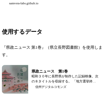
samvera-labs.github.io
使用するデータ
『県政ニュース 第1巻』（県立長野図書館）を使用しま
す。
県政ニュース 第1巻
昭和３０年に長野県が制作した記録映像。次
の８タイトルを収録する。 「地方選挙終
る」、「地方選挙後初の県議会開かる」、
信州デジタルコモンズ
「三十年度を賄う県のお台所」、「すすむ土
木建設」、「明るく正しく健やかに」、「幕
をとじた善光寺の御開帳」、「勇ましい水防
訓練」、「お国じまん民謡大会」