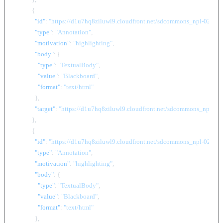
{
"id"
:
"https://d1u7hq8ziluwl9.cloudfront.net/sdcommons_npl-02FT
"type"
:
"Annotation"
,
"motivation"
:
"highlighting"
,
"body"
:
{
"type"
:
"TextualBody"
,
"value"
:
"Blackboard"
,
"format"
:
"text/html"
}
,
"target"
:
"https://d1u7hq8ziluwl9.cloudfront.net/sdcommons_np
}
,
{
"id"
:
"https://d1u7hq8ziluwl9.cloudfront.net/sdcommons_npl-02FT
"type"
:
"Annotation"
,
"motivation"
:
"highlighting"
,
"body"
:
{
"type"
:
"TextualBody"
,
"value"
:
"Blackboard"
,
"format"
:
"text/html"
}
,