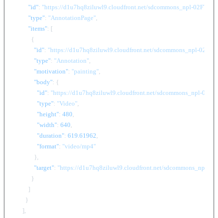
"id"
:
"https://d1u7hq8ziluwl9.cloudfront.net/sdcommons_npl-02FT01
"type"
:
"AnnotationPage"
,
"items"
:
[
{
"id"
:
"https://d1u7hq8ziluwl9.cloudfront.net/sdcommons_npl-02FT0
"type"
:
"Annotation"
,
"motivation"
:
"painting"
,
"body"
:
{
"id"
:
"https://d1u7hq8ziluwl9.cloudfront.net/sdcommons_npl-02F
"type"
:
"Video"
,
"height"
:
480
,
"width"
:
640
,
"duration"
:
619.61962
,
"format"
:
"video/mp4"
}
,
"target"
:
"https://d1u7hq8ziluwl9.cloudfront.net/sdcommons_npl-0
}
]
}
]
,