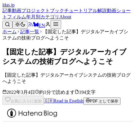
ldas.jp
記事
動画
プロジェクト
ブック
チュートリアル
解説動画
ショー
トフィルム
年月別
カテゴリ
About
EN
ホーム
記事一覧
【固定した記事】デジタルアーカイブシ
ステムの技術ブログへようこそ
【固定した記事】デジタルアーカイブ
システムの技術ブログへようこそ
【固定した記事】デジタルアーカイブシステムの技術ブログ
へようこそ
2022年3月4日
約1分で読めます
194文字
🇬🇧
Read in English
お気に入りに追加
PDF として保存