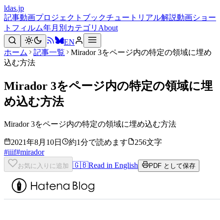
ldas.jp
記事
動画
プロジェクト
ブック
チュートリアル
解説動画
ショー
トフィルム
年月別
カテゴリ
About
EN
ホーム
記事一覧
Mirador 3をページ内の特定の領域に埋め
込む方法
Mirador 3をページ内の特定の領域に埋
め込む方法
Mirador 3をページ内の特定の領域に埋め込む方法
2021年8月10日
約1分で読めます
256文字
#
iiif
#
mirador
🇬🇧
Read in English
お気に入りに追加
PDF として保存