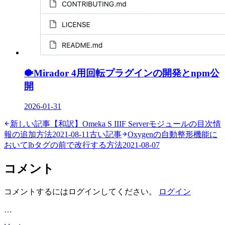
🐡
Mirador 4用回転プラグインの開発とnpm公
開
2026-01-31
新しい記事
【和訳】Omeka S IIIF Serverモジュールの目次情
報の追加方法
2021-08-11
古い記事
Oxygenの自動整形機能に
おいてlbタグの前で改行する方法
2021-08-07
コメント
コメントするにはログインしてください。
ログイン
…