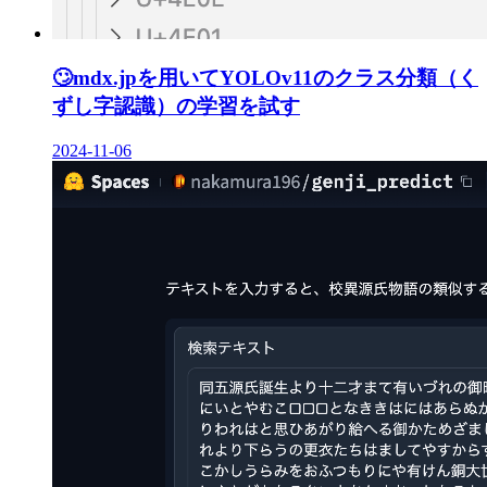
🙄
mdx.jpを用いてYOLOv11のクラス分類（く
ずし字認識）の学習を試す
2024-11-06