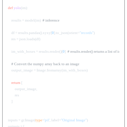
def
yolo
(
im
):

    results = model(im)  
# inference
    df = results.pandas().xyxy[
0
].to_json(orient=
"records"
)

    res = json.loads(df)

    im_with_boxes = results.render()[
0
]  
# results.render() returns a list of image
# Convert the numpy array back to an image
    output_image = Image.fromarray(im_with_boxes)

return
 [

        output_image,

        res

    ]

inputs = gr.Image(
type
=
'pil'
, label=
"Original Image"
)

outputs = [
