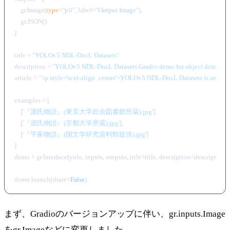
    gr.Image(
type
=
"pil"
, label=
"Output Image"
), 

    gr.JSON()

]

title = 
"YOLOv5 NDL-DocL Datasets"
description = 
"YOLOv5 NDL-DocL Datasets Gradio demo for object detection. 
article = 
"<p style='text-align: center'>YOLOv5 NDL-DocL Datasets is an obje
examples = [

    [
'『源氏物語』(東京大学総合図書館所蔵).jpg'
],

    [
'『源氏物語』(京都大学所蔵).jpg'
],

    [
'『平家物語』(国文学研究資料館提供).jpg'
]

]

demo = gr.Interface(yolo, inputs, outputs, title=title, description=description,
demo.launch(share=
False
まず、Gradioのバージョンアップに伴い、gr.inputs.Image
をgr.Imageなどに変更しました。