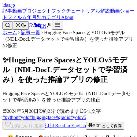
ldas.jp
記事
動画
プロジェクト
ブック
チュートリアル
解説動画
ショー
トフィルム
年月別
カテゴリ
About
EN
ホーム
記事一覧
Hugging Face SpacesとYOLOv5モデル
（NDL-DocLデータセットで学習済み）を使った推論アプリ
の修正
✨
Hugging Face SpacesとYOLOv5モデ
ル（NDL-DocLデータセットで学習済
み）を使った推論アプリの修正
Hugging Face SpacesとYOLOv5モデル（NDL-DocLデータセ
ットで学習済み）を使った推論アプリの修正
2024年5月20日
約2分で読めます
541文字
#
python
#
yolo
#
huggingface
#
gradio
#
yolov5
🇬🇧
Read in English
お気に入りに追加
PDF として保存