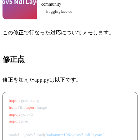
community
huggingface.co
この修正で行なった対応についてメモします。
修正点
修正を加えたapp.pyは以下です。
import
 gradio 
as
from
 PIL 
import
import
import
 json

model = yolov5.load(
"nakamura196/yolov5-ndl-layout"
)
