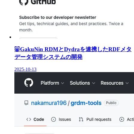
🐷
GakuNin RDMとDydraを連携したRDFメタ
データ管理システムの開発
2025-10-13