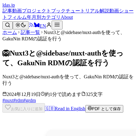
ldas.jp
記事
動画
プロジェクト
ブック
チュートリアル
解説動画
ショー
トフィルム
年月別
カテゴリ
About
EN
ホーム
記事一覧
Nuxt3と@sidebase/nuxt-authを使って、
GakuNin RDMの認証を行う
🦁
Nuxt3と@sidebase/nuxt-authを使っ
て、GakuNin RDMの認証を行う
Nuxt3と@sidebase/nuxt-authを使って、GakuNin RDMの認証を
行う
2024年12月19日
約1分で読めます
325文字
#
nuxt
#
rdm
#
grdm
🇬🇧
Read in English
お気に入りに追加
PDF として保存