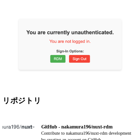
リポジトリ
GitHub - nakamura196/nuxt-rdm
Contribute to nakamura196/nuxt-rdm development
by creating an account on GitHub.