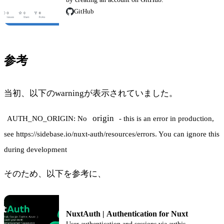
GitHub
参考
当初、以下のwarningが表示されていました。
origin
AUTH_NO_ORIGIN: No
- this is an error in production,
see https://sidebase.io/nuxt-auth/resources/errors. You can ignore this
during development
そのため、以下を参考に、
NuxtAuth | Authentication for Nuxt