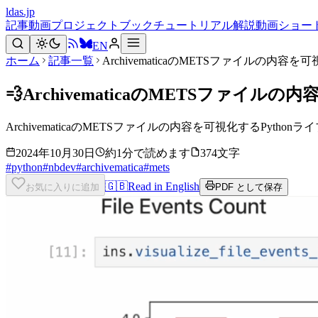
ldas.jp
記事
動画
プロジェクト
ブック
チュートリアル
解説動画
ショー
EN
ホーム
記事一覧
ArchivematicaのMETSファイルの内容を
💨
ArchivematicaのMETSファイル
ArchivematicaのMETSファイルの内容を可視化するPythonラ
2024年10月30日
約1分で読めます
374文字
#
python
#
nbdev
#
archivematica
#
mets
🇬🇧
Read in English
お気に入りに追加
PDF として保存