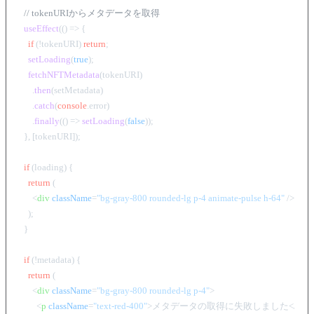
// tokenURIからメタデータを取得
useEffect
(
() =>
 {

if
 (!tokenURI) 
return
;

setLoading
(
true
);

fetchNFTMetadata
(tokenURI)

      .
then
(setMetadata)

      .
catch
(
console
.
error
)

      .
finally
(
() =>
setLoading
(
false
));

  }, [tokenURI]);

if
 (loading) {

return
 (

<
div
className
=
"bg-gray-800 rounded-lg p-4 animate-pulse h-64"
 />
    );

  }

if
 (!metadata) {

return
 (

<
div
className
=
"bg-gray-800 rounded-lg p-4"
>
<
p
className
=
"text-red-400"
>
メタデータの取得に失敗しました
</
p
>