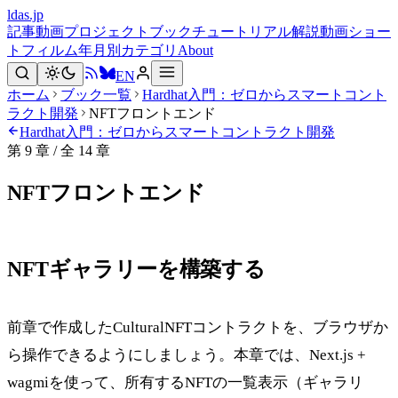
ldas.jp
記事
動画
プロジェクト
ブック
チュートリアル
解説動画
ショー
トフィルム
年月別
カテゴリ
About
EN
ホーム
ブック一覧
Hardhat入門：ゼロからスマートコント
ラクト開発
NFTフロントエンド
Hardhat入門：ゼロからスマートコントラクト開発
第 9 章 / 全 14 章
NFTフロントエンド
NFTギャラリーを構築する
前章で作成したCulturalNFTコントラクトを、ブラウザか
ら操作できるようにしましょう。本章では、Next.js +
wagmiを使って、所有するNFTの一覧表示（ギャラリ