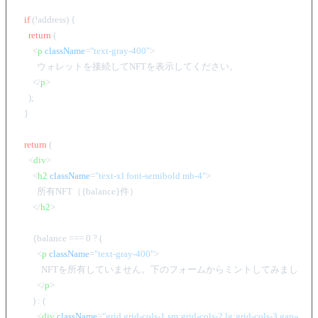
if
 (!address) {

return
 (

<
p
className
=
"text-gray-400"
>
        ウォレットを接続してNFTを表示してください。

</
p
>
    );

  }

return
 (

<
div
>
<
h2
className
=
"text-xl font-semibold mb-4"
>
        所有NFT（{balance}件）

</
h2
>
      {balance === 0 ? (

<
p
className
=
"text-gray-400"
>
          NFTを所有していません。下のフォームからミントしてみましょう
</
p
>
      ) : (

<
div
className
=
"grid grid-cols-1 sm:grid-cols-2 lg:grid-cols-3 gap-4"
>