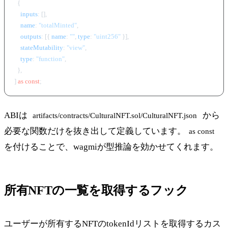
  {

inputs
: [],

name
: 
"totalMinted"
,

outputs
: [{ 
name
: 
""
, 
type
: 
"uint256"
 }],

stateMutability
: 
"view"
,

type
: 
"function"
,

  },

] 
as
const
ABIは
から
artifacts/contracts/CulturalNFT.sol/CulturalNFT.json
必要な関数だけを抜き出して定義しています。
as const
を付けることで、wagmiが型推論を効かせてくれます。
所有NFTの一覧を取得するフック
ユーザーが所有するNFTのtokenIdリストを取得するカス