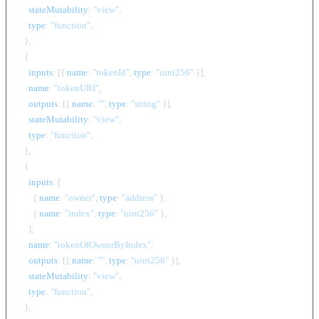
stateMutability
: 
"view"
,

type
: 
"function"
,

  },

  {

inputs
: [{ 
name
: 
"tokenId"
, 
type
: 
"uint256"
 }],

name
: 
"tokenURI"
,

outputs
: [{ 
name
: 
""
, 
type
: 
"string"
 }],

stateMutability
: 
"view"
,

type
: 
"function"
,

  },

  {

inputs
: [

      { 
name
: 
"owner"
, 
type
: 
"address"
 },

      { 
name
: 
"index"
, 
type
: 
"uint256"
 },

    ],

name
: 
"tokenOfOwnerByIndex"
,

outputs
: [{ 
name
: 
""
, 
type
: 
"uint256"
 }],

stateMutability
: 
"view"
,

type
: 
"function"
,

  },
