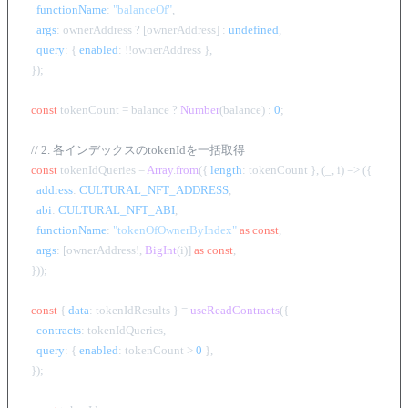
functionName
: 
"balanceOf"
,

args
: ownerAddress ? [ownerAddress] : 
undefined
,

query
: { 
enabled
: !!ownerAddress },

  });

const
 tokenCount = balance ? 
Number
(balance) : 
0
;

// 2. 各インデックスのtokenIdを一括取得
const
 tokenIdQueries = 
Array
.
from
({ 
length
: tokenCount }, 
(
_, i
) =>
 ({

address
: 
CULTURAL_NFT_ADDRESS
,

abi
: 
CULTURAL_NFT_ABI
,

functionName
: 
"tokenOfOwnerByIndex"
as
const
,

args
: [ownerAddress!, 
BigInt
(i)] 
as
const
,

  }));

const
 { 
data
: tokenIdResults } = 
useReadContracts
({

contracts
: tokenIdQueries,

query
: { 
enabled
: tokenCount > 
0
 },

  });
