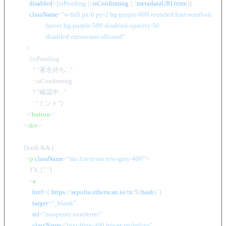
disabled
=
{isPending
 || 
isConfirming
 || !
metadataURI.trim
()}

className
=
"w-full px-6 py-2 bg-purple-600 rounded font-semibold

                     hover:bg-purple-500 disabled:opacity-50

                     disabled:cursor-not-allowed"
        >
          {isPending

            ? "署名待ち..."

            : isConfirming

            ? "確認中..."

            : "ミント"}

</
button
>
</
div
>
      {hash && (

<
p
className
=
"mt-3 text-sm text-gray-400"
>
          TX:{" "}

<
a
href
=
{
`
https:
//
sepolia.etherscan.io
/
tx
/${
hash
}`}

target
=
"_blank"
rel
=
"noopener noreferrer"
className
=
"text-blue-400 hover:underline"