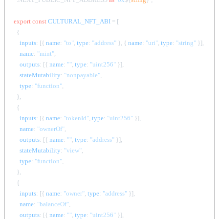
export
const
CULTURAL_NFT_ABI
 = [

  {

inputs
: [{ 
name
: 
"to"
, 
type
: 
"address"
 }, { 
name
: 
"uri"
, 
type
: 
"string"
 }],

name
: 
"mint"
,

outputs
: [{ 
name
: 
""
, 
type
: 
"uint256"
 }],

stateMutability
: 
"nonpayable"
,

type
: 
"function"
,

  },

  {

inputs
: [{ 
name
: 
"tokenId"
, 
type
: 
"uint256"
 }],

name
: 
"ownerOf"
,

outputs
: [{ 
name
: 
""
, 
type
: 
"address"
 }],

stateMutability
: 
"view"
,

type
: 
"function"
,

  },

  {

inputs
: [{ 
name
: 
"owner"
, 
type
: 
"address"
 }],

name
: 
"balanceOf"
,

outputs
: [{ 
name
: 
""
, 
type
: 
"uint256"
 }],
