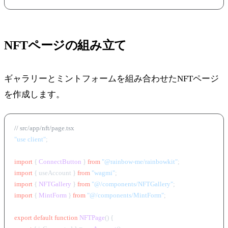
NFTページの組み立て
ギャラリーとミントフォームを組み合わせたNFTページ
を作成します。
// src/app/nft/page.tsx
"use client"
;

import
 { 
ConnectButton
 } 
from
"@rainbow-me/rainbowkit"
import
 { useAccount } 
from
"wagmi"
import
 { 
NFTGallery
 } 
from
"@/components/NFTGallery"
import
 { 
MintForm
 } 
from
"@/components/MintForm"
;

export
default
function
NFTPage
(
) {
