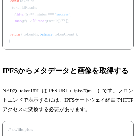
const
 tokenIds =

    tokenIdResults

      ?.
filter
(
(
r
) =>
 r.
status
 === 
"success"
)

      .
map
(
(
r
) =>
Number
(r.
result
)) ?? [];

return
 { tokenIds, 
balance
: tokenCount };

IPFSからメタデータと画像を取得する
NFTの
はIPFS URI（
）です。フロン
tokenURI
ipfs://Qm...
トエンドで表示するには、IPFSゲートウェイ経由でHTTP
アクセスに変換する必要があります。
// src/lib/ipfs.ts