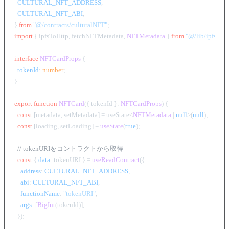
CULTURAL_NFT_ADDRESS
,

CULTURAL_NFT_ABI
,

} 
from
"@/contracts/culturalNFT"
import
 { ipfsToHttp, fetchNFTMetadata, 
NFTMetadata
 } 
from
"@/lib/ipfs"
;

interface
NFTCardProps
 {

tokenId
: 
number
;

}

export
function
NFTCard
(
{ tokenId }: 
NFTCardProps
) {

const
 [metadata, setMetadata] = useState<
NFTMetadata
 | 
null
>(
null
);

const
 [loading, setLoading] = 
useState
(
true
);

// tokenURIをコントラクトから取得
const
 { 
data
: tokenURI } = 
useReadContract
({

address
: 
CULTURAL_NFT_ADDRESS
,

abi
: 
CULTURAL_NFT_ABI
,

functionName
: 
"tokenURI"
,

args
: [
BigInt
(tokenId)],

  });
