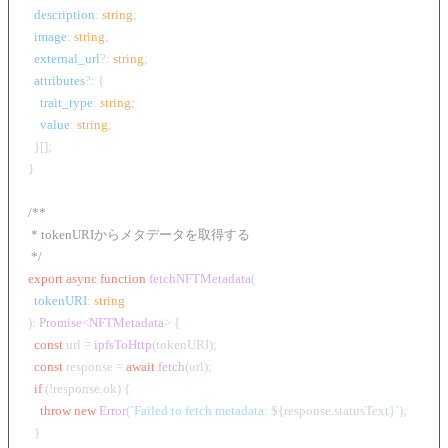
description
: 
string
;

image
: 
string
;

external_url
?: 
string
;

attributes
?: {

trait_type
: 
string
;

value
: 
string
;

  }[];

}

/**

 * tokenURIからメタデータを取得する

 */
export
async
function
fetchNFTMetadata
(
tokenURI
: 
string
): 
Promise
<
NFTMetadata
> {

const
 url = 
ipfsToHttp
(tokenURI);

const
 response = 
await
fetch
(url);

if
 (!response.
ok
) {

throw
new
Error
(
`Failed to fetch metadata: 
${response.statusText}
`
);

  }
