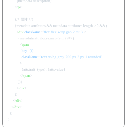
          {metadata.description}

</
p
>
        {/* 属性 */}

        {metadata.attributes && metadata.attributes.length > 0 && (

<
div
className
=
"flex flex-wrap gap-2 mt-3"
>
            {metadata.attributes.map((attr, i) => (

<
span
key
=
{i}
className
=
"text-xs bg-gray-700 px-2 py-1 rounded"
              >
                {attr.trait_type}: {attr.value}

</
span
>
            ))}

</
div
>
        )}

</
div
>
</
div
>
  );
