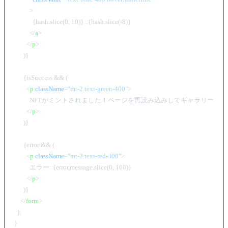
          >
            {hash.slice(0, 10)}...{hash.slice(-8)}

</
a
>
</
p
>
      )}

      {isSuccess && (

<
p
className
=
"mt-2 text-green-400"
>
          NFTがミントされました！ページを再読み込みしてギャラリーを
</
p
>
      )}

      {error && (

<
p
className
=
"mt-2 text-red-400"
>
          エラー: {error.message.slice(0, 100)}

</
p
>
      )}

</
form
>
  );
