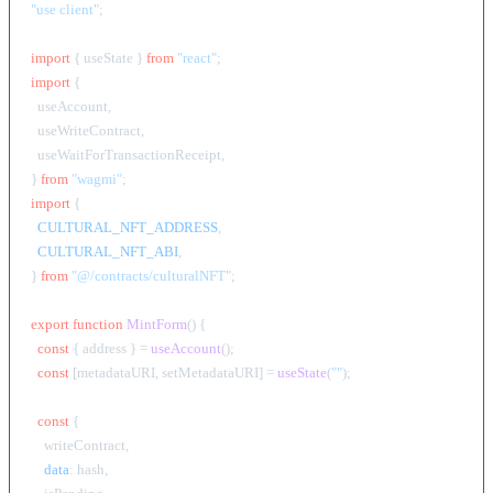
"use client"
;

import
 { useState } 
from
"react"
import
 {

  useAccount,

  useWriteContract,

  useWaitForTransactionReceipt,

} 
from
"wagmi"
import
 {

CULTURAL_NFT_ADDRESS
,

CULTURAL_NFT_ABI
,

} 
from
"@/contracts/culturalNFT"
;

export
function
MintForm
(
) {

const
 { address } = 
useAccount
();

const
 [metadataURI, setMetadataURI] = 
useState
(
""
);

const
 {

    writeContract,

data
: hash,
