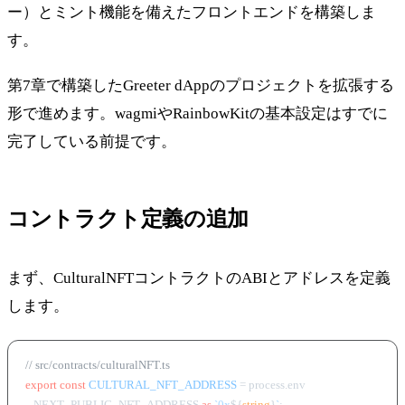
ー）とミント機能を備えたフロントエンドを構築しま
す。
第7章で構築したGreeter dAppのプロジェクトを拡張する
形で進めます。wagmiやRainbowKitの基本設定はすでに
完了している前提です。
コントラクト定義の追加
まず、CulturalNFTコントラクトのABIとアドレスを定義
します。
// src/contracts/culturalNFT.ts
export
const
CULTURAL_NFT_ADDRESS
 = process.
env
  .
NEXT_PUBLIC_NFT_ADDRESS
as
`0x
${
string
}
`
;
