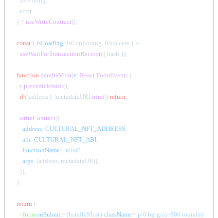
    isPending,

    error,

  } = 
useWriteContract
();

const
 { 
isLoading
: isConfirming, isSuccess } =

useWaitForTransactionReceipt
({ hash });

function
handleMint
(
e
: 
React
.
FormEvent
) {

    e.
preventDefault
();

if
 (!address || !metadataURI.
trim
()) 
return
;

writeContract
({

address
: 
CULTURAL_NFT_ADDRESS
,

abi
: 
CULTURAL_NFT_ABI
,

functionName
: 
"mint"
,

args
: [address, metadataURI],

    });

  }

return
 (

<
form
onSubmit
=
{handleMint}
className
=
"p-6 bg-gray-800 rounded-lg"
>