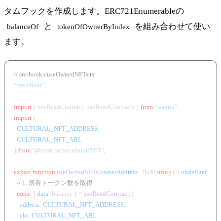
タムフックを作成します。ERC721Enumerableの
と
を組み合わせて使い
balanceOf
tokenOfOwnerByIndex
ます。
// src/hooks/useOwnedNFTs.ts
"use client"
;

import
 { useReadContract, useReadContracts } 
from
"wagmi"
import
 {

CULTURAL_NFT_ADDRESS
,

CULTURAL_NFT_ABI
,

} 
from
"@/contracts/culturalNFT"
;

export
function
useOwnedNFTs
(
ownerAddress
: 
`0x
${
string
}
`
 | 
undefined
) {

// 1. 所有トークン数を取得
const
 { 
data
: balance } = 
useReadContract
({

address
: 
CULTURAL_NFT_ADDRESS
,

abi
: 
CULTURAL_NFT_ABI
,
