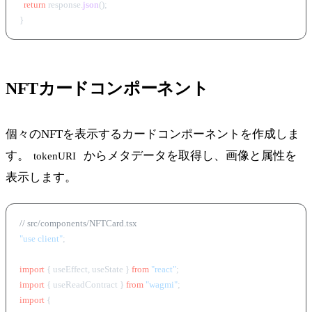
return
 response.
json
();

NFTカードコンポーネント
個々のNFTを表示するカードコンポーネントを作成しま
す。
からメタデータを取得し、画像と属性を
tokenURI
表示します。
// src/components/NFTCard.tsx
"use client"
;

import
 { useEffect, useState } 
from
"react"
import
 { useReadContract } 
from
"wagmi"
import
 {
