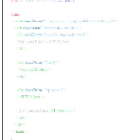
const
 { isConnected } = 
useAccount
();

return
 (

<
main
className
=
"min-h-screen bg-gray-900 text-white p-8"
>
<
div
className
=
"max-w-4xl mx-auto"
>
<
h1
className
=
"text-3xl font-bold mb-8"
>
          Cultural Heritage NFT Gallery

</
h1
>
<
div
className
=
"mb-8"
>
<
ConnectButton
 />
</
div
>
<
div
className
=
"space-y-8"
>
<
NFTGallery
 />
          {isConnected && 
<
MintForm
 />
}

</
div
>
</
div
>
</
main
>
  );
