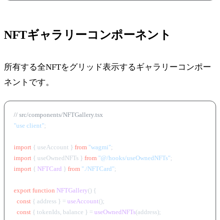
NFTギャラリーコンポーネント
所有する全NFTをグリッド表示するギャラリーコンポー
ネントです。
// src/components/NFTGallery.tsx
"use client"
;

import
 { useAccount } 
from
"wagmi"
import
 { useOwnedNFTs } 
from
"@/hooks/useOwnedNFTs"
import
 { 
NFTCard
 } 
from
"./NFTCard"
;

export
function
NFTGallery
(
) {

const
 { address } = 
useAccount
();

const
 { tokenIds, balance } = 
useOwnedNFTs
(address);
