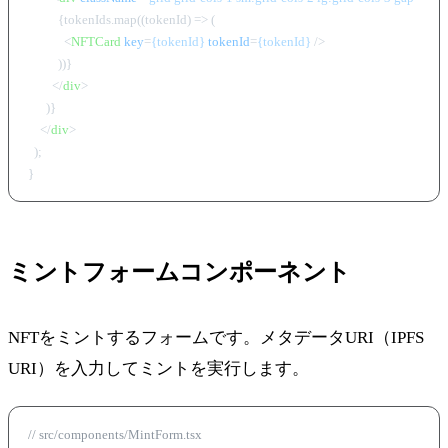
          {tokenIds.map((tokenId) => (

<
NFTCard
key
=
{tokenId}
tokenId
=
{tokenId}
 />
          ))}

</
div
>
      )}

</
div
>
  );

ミントフォームコンポーネント
NFTをミントするフォームです。メタデータURI（IPFS
URI）を入力してミントを実行します。
// src/components/MintForm.tsx