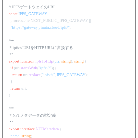
// IPFSゲートウェイのURL
const
IPFS_GATEWAY
 =

  process.
env
.
NEXT_PUBLIC_IPFS_GATEWAY
 ||

"https://gateway.pinata.cloud/ipfs/"
;

/**

 * ipfs:// URIをHTTP URLに変換する

 */
export
function
ipfsToHttp
(
uri
: 
string
): 
string
 {

if
 (uri.
startsWith
(
"ipfs://"
)) {

return
 uri.
replace
(
"ipfs://"
, 
IPFS_GATEWAY
);

  }

return
 uri;

}

/**

 * NFTメタデータの型定義

 */
export
interface
NFTMetadata
 {

name
: 
string
;
