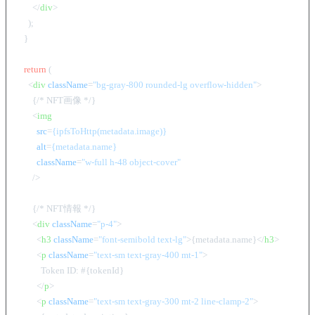
</
div
>
    );

  }

return
 (

<
div
className
=
"bg-gray-800 rounded-lg overflow-hidden"
>
      {/* NFT画像 */}

<
img
src
=
{ipfsToHttp(metadata.image)}
alt
=
{metadata.name}
className
=
"w-full h-48 object-cover"
      />
      {/* NFT情報 */}

<
div
className
=
"p-4"
>
<
h3
className
=
"font-semibold text-lg"
>
{metadata.name}
</
h3
>
<
p
className
=
"text-sm text-gray-400 mt-1"
>
          Token ID: #{tokenId}

</
p
>
<
p
className
=
"text-sm text-gray-300 mt-2 line-clamp-2"
>