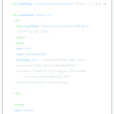
<
h2
className
=
"text-lg font-semibold mb-4"
>
NFTをミントする
</
h2
>
<
div
className
=
"space-y-4"
>
<
div
>
<
label
className
=
"block text-sm text-gray-400 mb-1"
>
            メタデータURI（IPFS）

</
label
>
<
input
type
=
"text"
value
=
{metadataURI}
onChange
=
{(e)
 =>
 setMetadataURI(e.target.value)}

            placeholder="ipfs://QmYourMetadataHash"

            className="w-full px-4 py-2 bg-gray-700 rounded

                       text-white placeholder-gray-400"

            disabled={isPending || isConfirming}

          />

</
div
>
<
button
type
=
"submit"