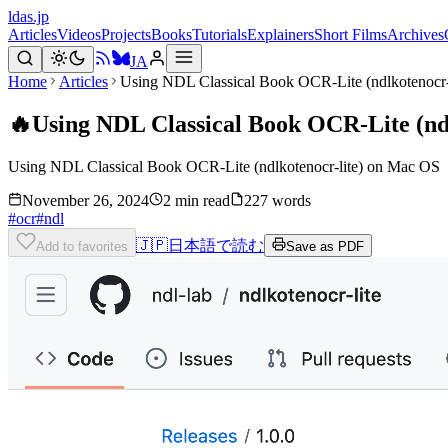
ldas.jp
Articles
Videos
Projects
Books
Tutorials
Explainers
Short Films
Archives
JA
Home
Articles
Using NDL Classical Book OCR-Lite (ndlkotenocr-
🔥
Using NDL Classical Book OCR-Lite (nd
Using NDL Classical Book OCR-Lite (ndlkotenocr-lite) on Mac OS
November 26, 2024
2 min read
227 words
#
ocr
#
ndl
🇯🇵
日本語で読む
Add to favorites
Save as PDF