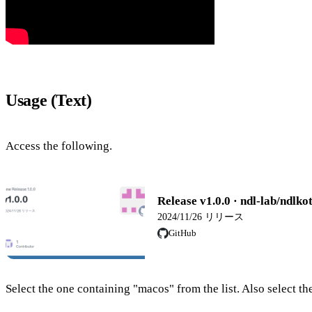
Usage (Text)
Access the following.
Release v1.0.0 · ndl-lab/ndlko
2024/11/26 リリース
GitHub
Select the one containing "macos" from the list. Also select t