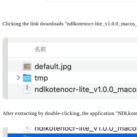
Clicking the link downloads "ndlkotenocr-lite_v1.0.0_macos_
After extracting by double-clicking, the application "NDLkote