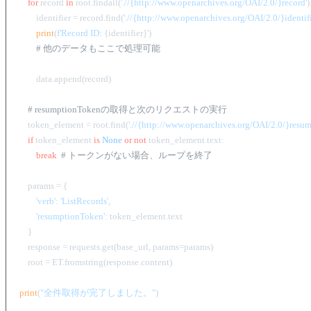
for
 record 
in
 root.findall(
'.//{http://www.openarchives.org/OAI/2.0/}record'
):
        identifier = record.find(
'.//{http://www.openarchives.org/OAI/2.0/}identifi
print
(
f'Record ID: 
{identifier}
'
)

# 他のデータもここで処理可能
        data.append(record)

# resumptionTokenの取得と次のリクエストの実行
    token_element = root.find(
'.//{http://www.openarchives.org/OAI/2.0/}resu
if
 token_element 
is
None
or
not
 token_element.text:

break
# トークンがない場合、ループを終了
    params = {

'verb'
: 
'ListRecords'
,

'resumptionToken'
: token_element.text

    }

    response = requests.get(base_url, params=params)

    root = ET.fromstring(response.content)

print
(
"全件取得が完了しました。"
)
