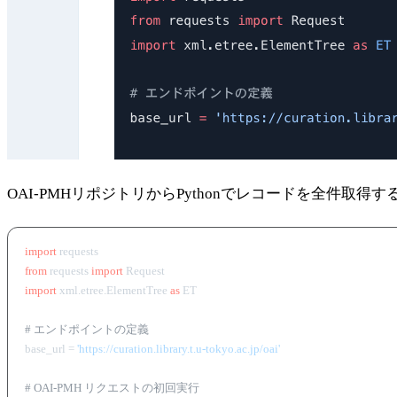
OAI-PMHリポジトリからPythonでレコードを全件取
import
from
 requests 
import
import
 xml.etree.ElementTree 
as
 ET

# エンドポイントの定義
base_url = 
'https://curation.library.t.u-tokyo.ac.jp/oai'
# OAI-PMH リクエストの初回実行