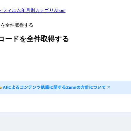
トフィルム
年月別
カテゴリ
About
ードを全件取得する
でレコードを全件取得する