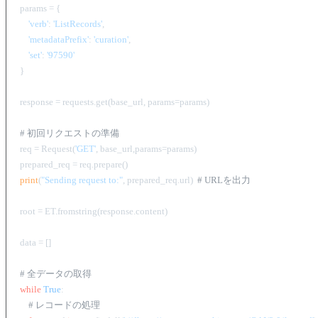
params = {

'verb'
: 
'ListRecords'
,

'metadataPrefix'
: 
'curation'
,

'set'
: 
'97590'
}

response = requests.get(base_url, params=params)

# 初回リクエストの準備
req = Request(
'GET'
, base_url,params=params)

print
(
"Sending request to:"
, prepared_req.url)  
# URLを出力
root = ET.fromstring(response.content)

data = []

# 全データの取得
while
True
:

# レコードの処理