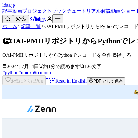
ldas.jp
記事
動画
プロジェクト
ブック
チュートリアル
解説動画
ショー
EN
ホーム
記事一覧
OAI-PMHリポジトリからPythonでレコ
👏
OAI-PMHリポジトリからPython
OAI-PMHリポジトリからPythonでレコードを全件取得する
2024年7月14日
約1分で読めます
126文字
#
python
#
omeka
#
oaipmh
🇬🇧
Read in English
お気に入りに追加
PDF として保存